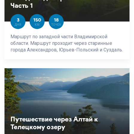
Часть 1
3
150
18
ДНЯ
КМ
ТОЧЕК
Маршрут по западной части Владимирской
области. Маршрут проходит через старинные
города Александров, Юрьев-Польский и Суздаль.
Путешествие через Алтай к
Телецкому озеру