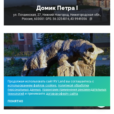
Домик Петра I
ул. Почаинская, 27, Нижний Новгород, Нижегородская обл.,
Россия, 603001
GPS: 56.3254016,43.9949356
Продолжая использовать сайт RV Land вы соглашаетесь с
использованием файлов cookies
,
политикой обработки
персональных данных
,
правилами применения рекомендательных
Воробьишка Пудик
технологий
и принимаете
договор-оферту сайта
.
ул. Звездинка, 5, Нижний Новгород, Нижегородская обл.,
ПОНЯТНО
Россия, 603000
GPS: 56.3150491,43.994576