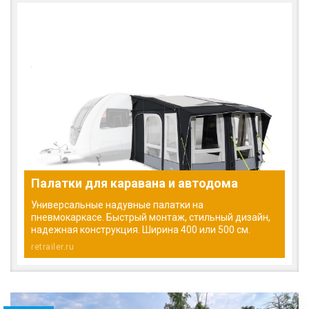
Палатки для каравана и автодома
Универсальные надувные палатки на
пневмокаркасе. Быстрый монтаж, стильный дизайн,
надежная конструкция. Ширина 400 или 500 см.
retrailer.ru