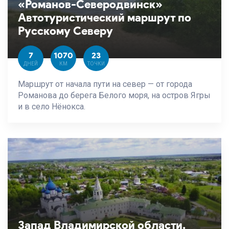
«Романов-Северодвинск»
Автотуристический маршрут по
Русскому Северу
7
1070
23
ДНЕЙ
КМ
ТОЧКИ
Маршрут от начала пути на север — от города
Романова до берега Белого моря, на остров Ягры
и в село Нёнокса.
Запад Владимирской области.