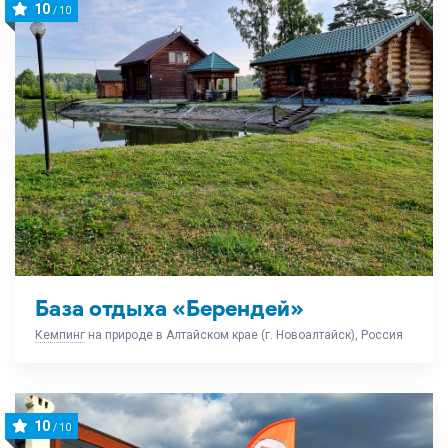
10
/ 10
База отдыха «Берендей»
Кемпинг
на природе в Алтайском крае (г. Новоалтайск), Россия
10
/ 10