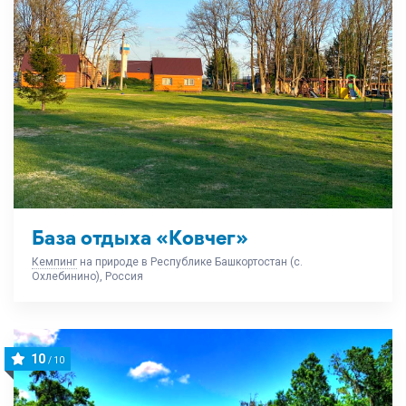
База отдыха «Ковчег»
Кемпинг
на природе в Республике Башкортостан (с.
Охлебинино), Россия
10
/ 10