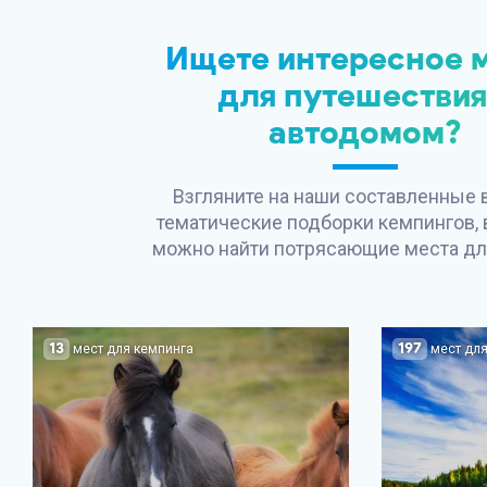
Ищете интересное 
для путешествия
автодомом?
Взгляните на наши составленные
тематические подборки кемпингов, 
можно найти потрясающие места дл
13
197
мест для кемпинга
мест для