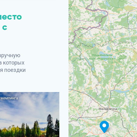
место
 с
 вручную
в которых
я поездки
 кемпинга