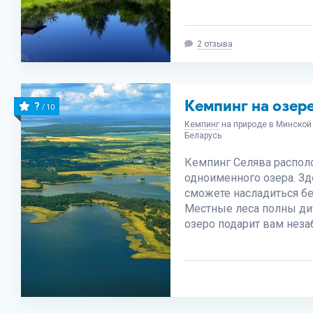
2 отзыва
Кемпинг на озер
?
/ 10
Кемпинг
на природе в Минской 
Беларусь
Кемпинг Селява распол
одноименного озера. З
сможете насладиться бе
Местные леса полны дичи
озеро подарит вам нез