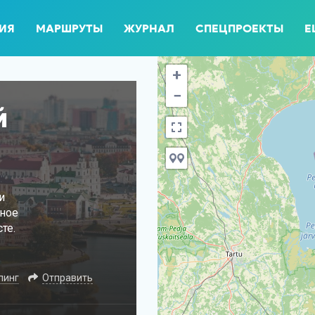
ИЯ
МАРШРУТЫ
ЖУРНАЛ
СПЕЦПРОЕКТЫ
Е
+
−
й
и
нное
те.
пинг
Отправить