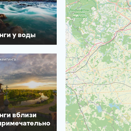
нги у воды
 кемпинга
нги вблизи
примечательно