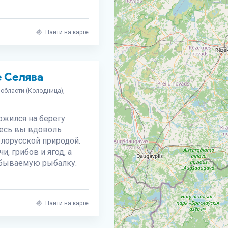
Найти на карте
е Селява
области (Колодница),
ожился на берегу
десь вы вдоволь
лорусской природой.
, грибов и ягод, а
абываемую рыбалку.
Найти на карте