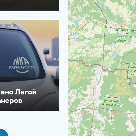
кемпинга
ено Лигой
анеров