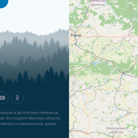
И
ванеров и автопутешественников.
ом. Исследуйте Минскую области,
вляйтесь по живописным диким