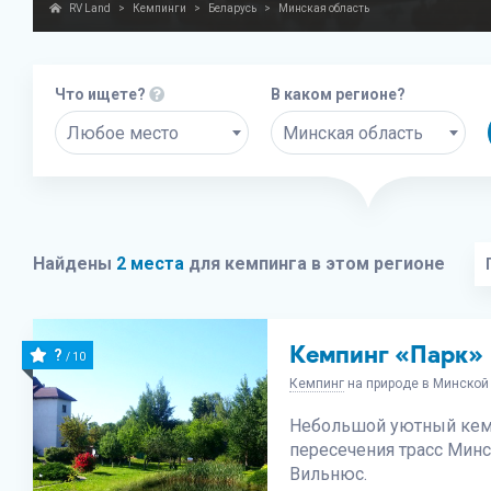
RV Land
>
Кемпинги
>
Беларусь
>
Минская область
Что ищете?
В каком регионе?
Любое место
Минская область
Найдены
2 места
для кемпинга в этом регионе
Кемпинг «Парк»
?
/ 10
Кемпинг
на природе в Минской 
Небольшой уютный кем
пересечения трасс Минс
Вильнюс.