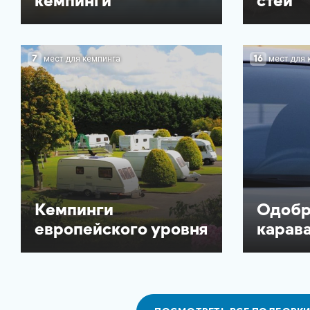
кемпинги
стей
7
16
мест для кемпинга
мест для 
Кемпинги
Одобр
европейского уровня
карав