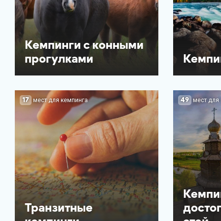
Кемпинги с конными
прогулками
Кемпи
17
49
мест для кемпинга
мест для
Кемпи
Транзитные
досто