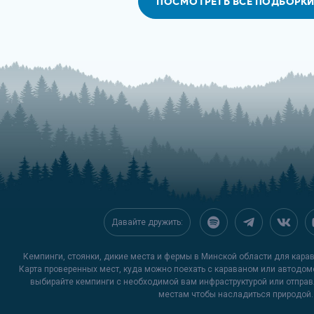
ПОСМОТРЕТЬ ВСЕ ПОДБОРК
Давайте дружить:
Кемпинги, стоянки, дикие места и фермы в Минской области для кара
Карта проверенных мест, куда можно поехать с караваном или автодом
выбирайте кемпинги с необходимой вам инфраструктурой или отпра
местам чтобы насладиться природой.