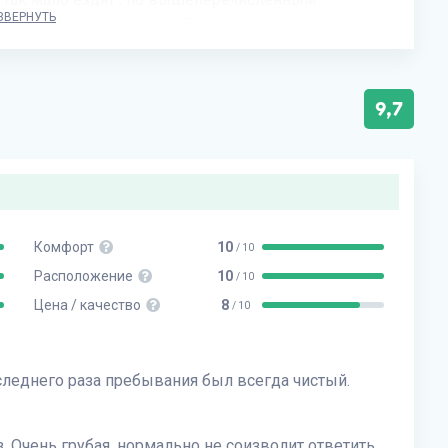
ЗВЕРНУТЬ
тех кто по инерции ездит .
9,7
Комфорт
10
/ 10
Расположение
10
/ 10
Цена / качество
8
/ 10
следнего раза пребывания был всегда чистый.
 Очень грубая, нормально не соизволит ответить