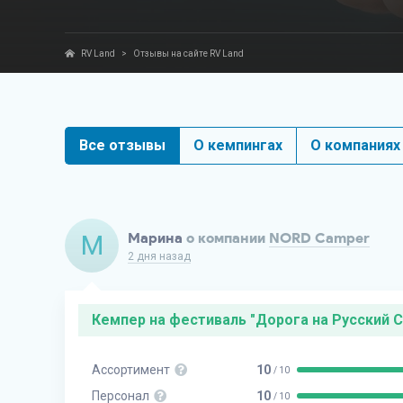
RV Land
>
Отзывы на сайте RV Land
Все отзывы
О кемпингах
О компаниях
М
Марина
о компании
NORD Camper
2 дня назад
Кемпер на фестиваль "Дорога на Русский 
Ассортимент
10
/ 10
Персонал
10
/ 10