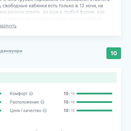
 свободные кабинки есть только в 12 ночи, на
ри данном ответе , да еще в грубой форме, все
. Я лично уже не звоню давно, прошу супруга
 говор.
ЗВЕРНУТЬ
йденвуори
10
Комфорт
10
/ 10
Расположение
10
/ 10
Цена / качество
10
/ 10