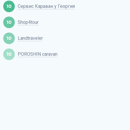
10
Сервис Караван у Георгия
10
Shop4tour
10
Landtraveler
10
POROSHIN caravan