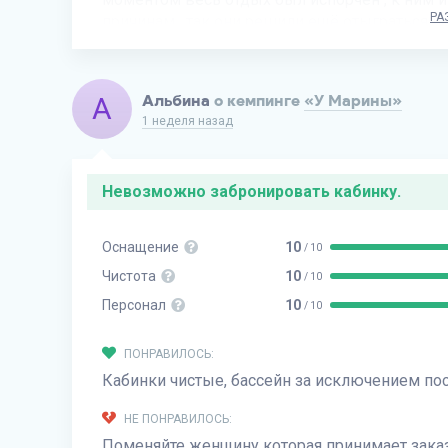
РА
причинам , так они решили ещё отыграться на 
А
Альбина
о кемпинге
«У Марины»
1 неделя назад
Невозможно забронировать кабинку.
Оснащение
10
/ 10
Чистота
10
/ 10
Персонал
10
/ 10
ПОНРАВИЛОСЬ:
Кабинки чистые, бассейн за исключением по
НЕ ПОНРАВИЛОСЬ:
Поменяйте женщину которая принимает заказ.