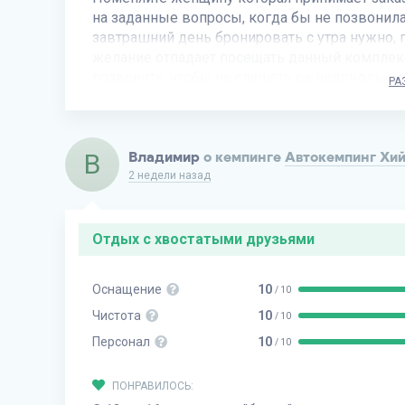
на заданные вопросы, когда бы не позвонила,
завтрашний день бронировать с утра нужно, п
желание отпадает посещать данный комплекс
позвонить, чтобы не слушать ее недовольный
РА
В
Владимир
о кемпинге
Автокемпинг Хи
2 недели назад
Отдых с хвостатыми друзьями
Оснащение
10
/ 10
Чистота
10
/ 10
Персонал
10
/ 10
ПОНРАВИЛОСЬ: