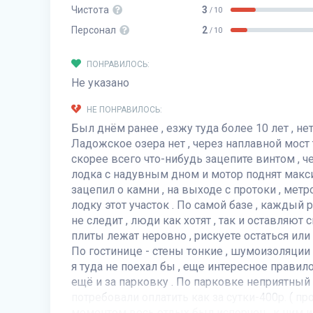
Чистота
3
/ 10
Персонал
2
/ 10
ПОНРАВИЛОСЬ:
Не указано
НЕ ПОНРАВИЛОСЬ:
Был днём ранее , езжу туда более 10 лет , не
Ладожское озера нет , через наплавной мост 
скорее всего что-нибудь зацепите винтом , ч
лодка с надувным дном и мотор поднят макси
зацепил о камни , на выходе с протоки , метр
лодку этот участок . По самой базе , каждый 
не следит , люди как хотят , так и оставляют
плиты лежат неровно , рискуете остаться или
По гостинице - стены тонкие , шумоизоляции п
я туда не поехал бы , еще интересное правило
ещё и за парковку . По парковке неприятный 
потребовали оплатить как за сутки-400р. ( прос
моментом весь отдых был испорчен , к ним 