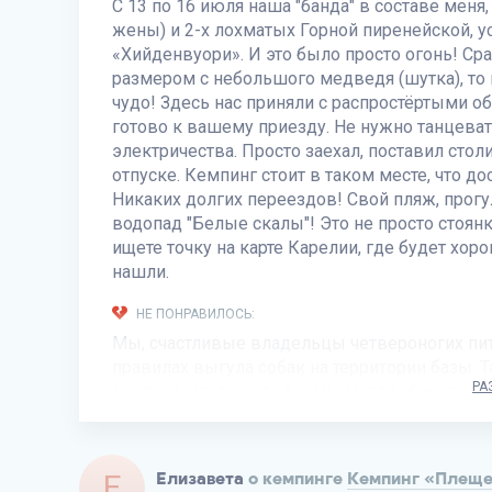
С 13 по 16 июля наша "банда" в составе меня
жены) и 2-х лохматых Горной пиренейской, у
«Хийденвуори». И это было просто огонь! Сраз
размером с небольшого медведя (шутка), то на
чудо! Здесь нас приняли с распростёртыми о
готово к вашему приезду. Не нужно танцева
электричества. Просто заехал, поставил стол
отпуске. Кемпинг стоит в таком месте, что д
Никаких долгих переездов! Свой пляж, прог
водопад "Белые скалы"! Это не просто стоянк
ищете точку на карте Карелии, где будет хо
нашли.
НЕ ПОНРАВИЛОСЬ:
Мы, счастливые владельцы четвероногих пи
правилах выгула собак на территории базы. Т
РА
местах выгула, куда бы мы могли убирать за
Е
Елизавета
о кемпинге
Кемпинг «Плеще