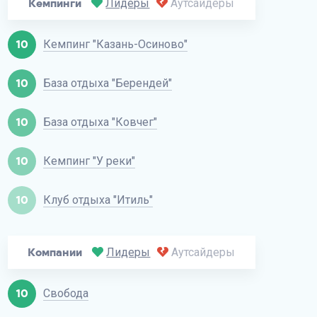
Кемпинги
Лидеры
Аутсайдеры
10
Кемпинг "Казань-Осиново"
10
База отдыха "Берендей"
10
База отдыха "Ковчег"
10
Кемпинг "У реки"
10
Клуб отдыха "Итиль"
Компании
Лидеры
Аутсайдеры
10
Свобода