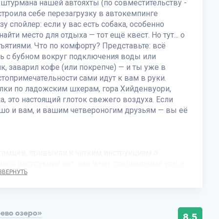
, штурмана нашей автояхты (по совместительству -
строила себе перезагрузку в автокемпинге
у спойлер: если у вас есть собака, особенно
йти место для отдыха — тот ещё квест. Но тут... о
бъятиями. Что по комфорту? Представьте: всё
ть с бубном вокруг подключения воды или
ик, заварил кофе (или покрепче) — и ты уже в
остопримечательности сами идут к вам в руки.
улки по ладожским шхерам, гора Хийденвуори,
а, это настоящий глоток свежего воздуха. Если
рошо и вам, и вашим четвероногим друзьям — вы её
томцев, привыкли к четким инструкциям о
акой инструкции нет, как и нет специальных урн, в
ЗВЕРНУТЬ
 своими питомцами.
ево озеро»
8,5