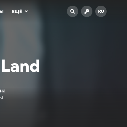
RU
ТЫ
ЕЩЁ
 Land
и
 на
вы