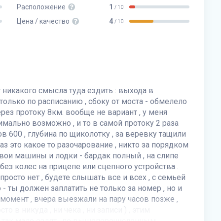
Расположение
1
/ 10
Цена / качество
4
/ 10
т никакого смысла туда ездить : выхода в
только по расписанию , сбоку от моста - обмелело
ерез протоку 8км. вообще не вариант , у меня
мально возможно , и то в самой протоку 2 раза
ов 600 , глубина по щиколотку , за веревку тащили
раз это какое то разочарование , никто за порядком
 свои машины и лодки - бардак полный , на слипе
 без колес на прицепе или сцепного устройства .
росто нет , будете слышать все и всех , с семьей
 - ты должен заплатить не только за номер , но и
момент , вчера выезжали на пару часов позже ,
то в никуда , ни чека , ни записи ) , этим
и так мало ездят , по вышеперечисленным