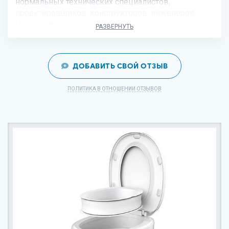
нормальных технических специалистов,
проектировщиков, конструкторов, инженеров.
Испытания проводят на своих клиентах.
РАЗВЕРНУТЬ
ДОБАВИТЬ СВОЙ ОТЗЫВ
ПОЛИТИКА В ОТНОШЕНИИ ОТЗЫВОВ