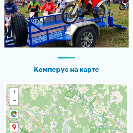
Кемперус на карте
+
−