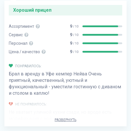
Хороший прицеп
Ассортимент
9
/ 10
Сервис
9
/ 10
Персонал
9
/ 10
Цена / качество
9
/ 10
ПОНРАВИЛОСЬ:
Брал в аренду в Уфе кемпер Нейва Очень
приятный, качественный, уютный и
функциональный - уместили гостинную с диваном
и столом в каплю!
НЕ ПОНРАВИЛОСЬ:
Не хватает уличной кухни сзади, но вроде есть
модификация с ней
РАЗВЕРНУТЬ