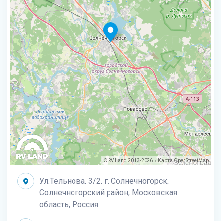
© RV Land 2013-2026
Карта
OpenStreetMap
|
Ул.Тельнова, 3/2, г. Солнечногорск,
Солнечногорский район, Московская
область, Россия