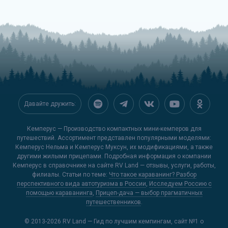
Давайте дружить:
Кемперус — Производство компактных мини-кемперов для
путешествий. Ассортимент представлен популярными моделями:
Кемперус Нельма и Кемперус Муксун, их модификациями, а также
другими жилыми прицепами. Подробная информация о компании
Кемперус в справочнике на сайте
RV Land
— отзывы, услуги, работы,
филиалы. Статьи по теме:
Что такое караванинг? Разбор
перспективного вида автотуризма в России
,
Исследуем Россию с
помощью караванинга
,
Прицеп-дача — выбор прагматичных
путешественников
.
© 2013-2026
RV Land — Гид по лучшим кемпингам
, сайт №1 о