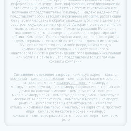
Данные о
"Кемперус"
предоставляются исключительно в
информационных целях. Часть информации, опубликованной на
этой странице, могла быть взята из открытых источников или
получена от представителей "Кемперус". "Индекс надежности"
представляет собой автоматизированный алгоритм, работающий
без участия человека и обрабатывающий публичные данные из
реестров государственных органов. Авторами отзывов являются
пользователи сети интернет. Политика редакции
RV Land
не
позволяет влиять на содержание отзывов и корректировать
рейтинг "Кемперус". Если не уазано иное, права на фотографии,
видеоматериалы и текстовый контент принадлежат их авторам.
RV Land
не является каким-либо посредником между
компаниями и посетителями, не имеет финансовой
заинтересованности в рекомендациях определённых компаниий
или услуг. На сайте
RV Land
представлены только прямые
контакты компаний.
Связанные поисковые запросы:
кемперус адрес
каталог
компаний
компании в москве
кемперус на карте в москве ст.
м. проспект мира
кемперус на карте
кемперус
маршрут
кемперус видео
кемперус караванинг
товары для
домов на колесах в москве
кемперус ст. м. проспект
мира
кемперус сайт
кемперус для автодомов
кемперус в
москве ст. м. проспект мира
кемперус в москве
кемперус
рейтинг
кемперус товары для автодомов
кемперус
отзывы
компания кемперус
кемперус на карте ст. м. проспект
мира
кемперус на карте в москве
кемперус
контакты
кемперус рядом с ст. м. проспект мира
кемперус
фото