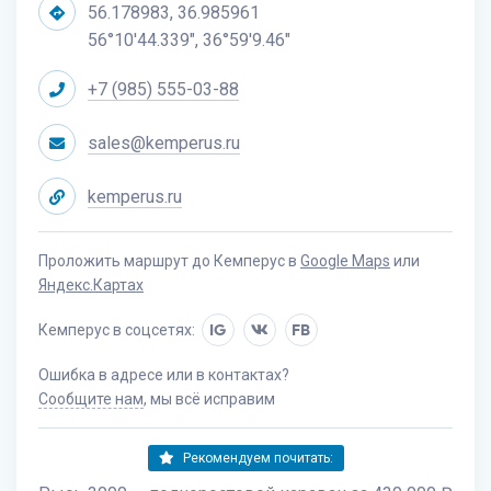
56.178983, 36.985961
56°10'44.339", 36°59'9.46"
+7 (985) 555-03-88
sales@kemperus.ru
kemperus.ru
Проложить маршрут до Кемперус в
Google Maps
или
Яндекс.Картах
Кемперус в соцсетях:
IG
FB
Ошибка в адресе или в контактах?
Сообщите нам
, мы всё исправим
Рекомендуем почитать: