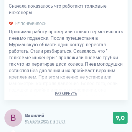
Сначала показалось что работают толковые
инженеры
НЕ ПОНРАВИЛОСЬ:
Принимая работу проверили только герметичность
пневмо подвески. После путешествия в
Мурманскую область один контур перестал
работать. Стали разбираться. Оказалось что "
толковые инженеры" проложили пневмо трубки
так что их перетирае диск колеса. Пневмоподушки
остаются без давления и их пробивает верхним
креплением. При этом конечно не установили
манометры контроля давления. Более того, если
подушка в крайне верхнем положении, она
РАЗВЕРНУТЬ
цепляет колесо. Иеще много чего по мелочи
В
Василий
9,0
05 марта 2025 г. в 18:01