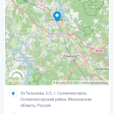
© RV Land 2013-2026
Карта
OpenStreetMap
|
Ул.Тельнова, 3/2, г. Солнечногорск,
Солнечногорский район, Московская
область, Россия