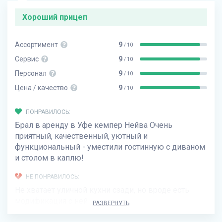
Хороший прицеп
Ассортимент
9
/ 10
Сервис
9
/ 10
Персонал
9
/ 10
Цена / качество
9
/ 10
ПОНРАВИЛОСЬ:
Брал в аренду в Уфе кемпер Нейва Очень
приятный, качественный, уютный и
функциональный - уместили гостинную с диваном
и столом в каплю!
НЕ ПОНРАВИЛОСЬ:
Не хватает уличной кухни сзади, но вроде есть
модификация с ней
РАЗВЕРНУТЬ