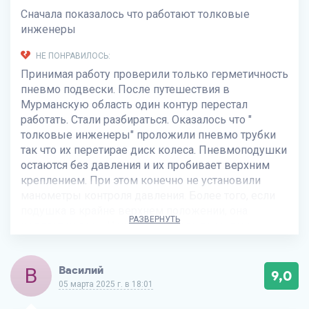
Сначала показалось что работают толковые
инженеры
НЕ ПОНРАВИЛОСЬ:
Принимая работу проверили только герметичность
пневмо подвески. После путешествия в
Мурманскую область один контур перестал
работать. Стали разбираться. Оказалось что "
толковые инженеры" проложили пневмо трубки
так что их перетирае диск колеса. Пневмоподушки
остаются без давления и их пробивает верхним
креплением. При этом конечно не установили
манометры контроля давления. Более того, если
подушка в крайне верхнем положении, она
РАЗВЕРНУТЬ
цепляет колесо. Иеще много чего по мелочи
В
Василий
9,0
05 марта 2025 г. в 18:01