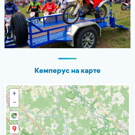
Кемперус на карте
+
−