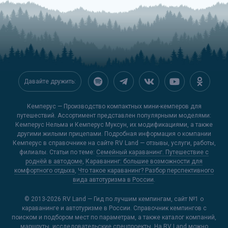
Давайте дружить:
Кемперус — Производство компактных мини-кемперов для
путешествий. Ассортимент представлен популярными моделями:
Кемперус Нельма и Кемперус Муксун, их модификациями, а также
другими жилыми прицепами. Подробная информация о компании
Кемперус в справочнике на сайте
RV Land
— отзывы, услуги, работы,
филиалы. Статьи по теме:
Семейный караванинг. Путешествие с
роднёй в автодоме
,
Караванинг: большие возможности для
комфортного отдыха
,
Что такое караванинг? Разбор перспективного
вида автотуризма в России
.
© 2013-2026
RV Land — Гид по лучшим кемпингам
, сайт №1 о
караванинге и автотуризме в России. Справочник кемпингов с
поиском и подбором мест по параметрам, а также каталог компаний,
маршруты, исследовательские спецпроекты. На RV Land можно