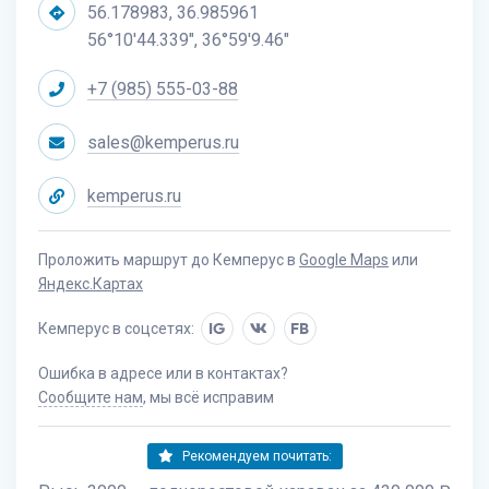
56.178983, 36.985961
56°10'44.339", 36°59'9.46"
+7 (985) 555-03-88
sales@kemperus.ru
kemperus.ru
Проложить маршрут до Кемперус в
Google Maps
или
Яндекс.Картах
Кемперус в соцсетях:
IG
FB
Ошибка в адресе или в контактах?
Сообщите нам
, мы всё исправим
Рекомендуем почитать: