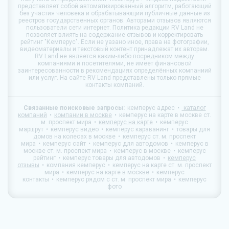
представляет собой автоматизированный алгоритм, работающий
без участия человека и обрабатывающий публичные данные из
реестров государственных органов. Авторами отзывов являются
пользователи сети интернет. Политика редакции
RV Land
не
позволяет влиять на содержание отзывов и корректировать
рейтинг "Кемперус". Если не уазано иное, права на фотографии,
видеоматериалы и текстовый контент принадлежат их авторам.
RV Land
не является каким-либо посредником между
компаниями и посетителями, не имеет финансовой
заинтересованности в рекомендациях определённых компаниий
или услуг. На сайте
RV Land
представлены только прямые
контакты компаний.
Связанные поисковые запросы:
кемперус адрес
каталог
компаний
компании в москве
кемперус на карте в москве ст.
м. проспект мира
кемперус на карте
кемперус
маршрут
кемперус видео
кемперус караванинг
товары для
домов на колесах в москве
кемперус ст. м. проспект
мира
кемперус сайт
кемперус для автодомов
кемперус в
москве ст. м. проспект мира
кемперус в москве
кемперус
рейтинг
кемперус товары для автодомов
кемперус
отзывы
компания кемперус
кемперус на карте ст. м. проспект
мира
кемперус на карте в москве
кемперус
контакты
кемперус рядом с ст. м. проспект мира
кемперус
фото