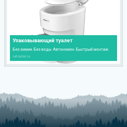
Упаковывающий туалет
Без химии. Без воды. Автономен. Быстрый монтаж.
retrailer.ru