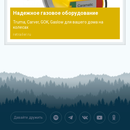
Надежное газовое оборудование
Truma, Carver, GOK, Gaslow для вашего дома на
колесах
retrailer.ru
Давайте дружить: