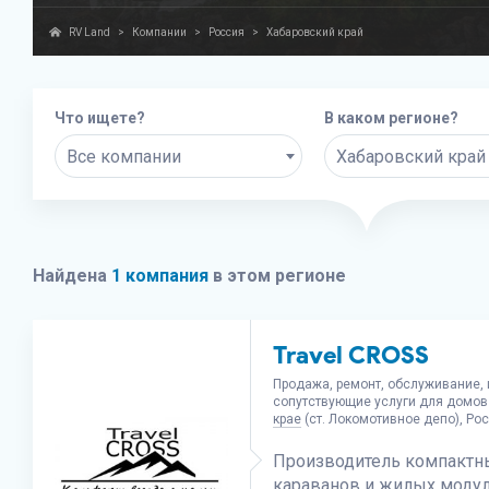
RV Land
>
Компании
>
Россия
>
Хабаровский край
Что ищете?
В каком регионе?
Все компании
Хабаровский край
Найдена
1 компания
в этом регионе
Travel CROSS
Продажа, ремонт, обслуживание, 
сопутствующие услуги для домов
крае
(ст. Локомотивное депо), Ро
Производитель компактн
караванов и жилых модул