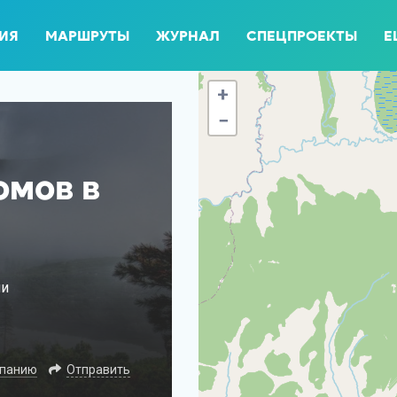
ИЯ
МАРШРУТЫ
ЖУРНАЛ
СПЕЦПРОЕКТЫ
Е
+
−
омов в
ми
мпанию
Отправить