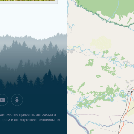
водит жилые прицепы, автодома и
нерам и автопутешественникам во