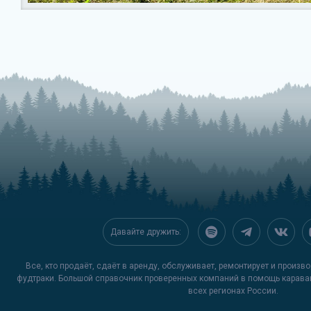
Давайте дружить:
Все, кто продаёт, сдаёт в аренду, обслуживает, ремонтирует и произ
фудтраки. Большой справочник проверенных компаний в помощь карава
всех регионах России.