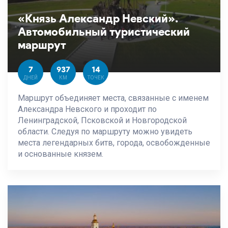
«Князь Александр Невский».
Автомобильный туристический
маршрут
7
937
14
ДНЕЙ
КМ
ТОЧЕК
Маршрут объединяет места, связанные с именем
Александра Невского и проходит по
Ленинградской, Псковской и Новгородской
области. Следуя по маршруту можно увидеть
места легендарных битв, города, освобожденные
и основанные князем.