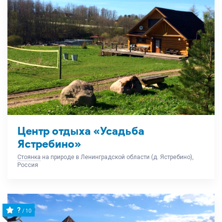
Центр отдыха «Усадьба
Ястребино»
Стоянка
на природе в Ленинградской области (д. Ястребино),
Россия
?
/ 10