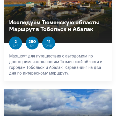
Исследуем Тюменскую область:
Маршрут в Тобольск и Абалак
2
250
11
ДНЯ
КМ
ТОЧЕК
Маршрут для путешествия с автодомом по
достопримечательностям Тюменской области и
городам Тобольск и Абалак. Караванинг на два
дня по интересному маршруту.