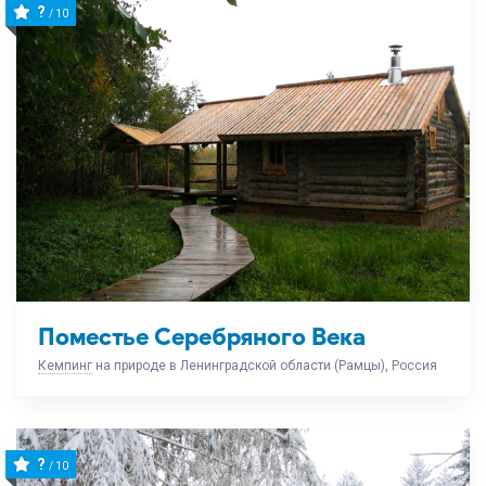
?
/ 10
Поместье Серебряного Века
Кемпинг
на природе в Ленинградской области (Рамцы), Россия
?
/ 10