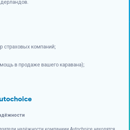
идерландов.
р страховых компаний;
мощь в продаже вашего каравана);
utochoice
адёжности
атели надёжности компаниии Autochoice находятся