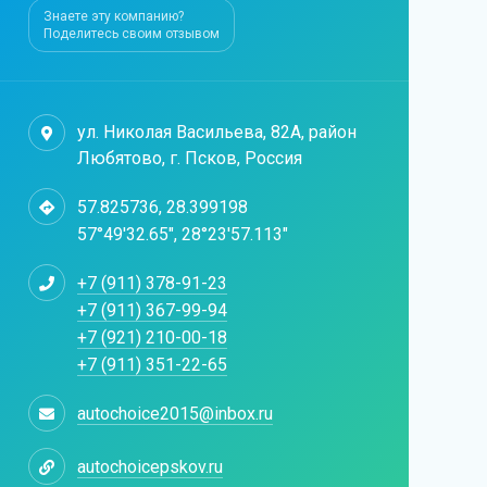
Знаете эту компанию?
Поделитесь своим отзывом
ул. Николая Васильева, 82А, район
Любятово, г. Псков, Россия
57.825736, 28.399198
57°49'32.65", 28°23'57.113"
+7 (911) 378-91-23
+7 (911) 367-99-94
+7 (921) 210-00-18
+7 (911) 351-22-65
autochoice2015@inbox.ru
autochoicepskov.ru