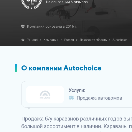
На основании 6 отзывов
/ 10
Компания основана в 2016 г.
RV Land
>
Компании
>
Россия
>
Псковская область
>
Autochoice
О компании Autochoice
Услуги:
Продажа автодомов
Продажа б/у караванов различных годов выпу
большой ассортимент в наличии. Караваны 