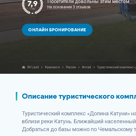
Посетители довольны этим местом
7,9
На основании 3 отзывов
/ 10
ОНЛАЙН БРОНИРОВАНИЕ
RV Land
>
Кемпинги
>
Россия
>
Алтай
>
Туристический комплекс 
Описание туристического комп
Туристический комплекс «Долина Катуни» на
вблизи реки Катунь. Ближайший населенный 
Добраться до базы можно по Чемальскому т