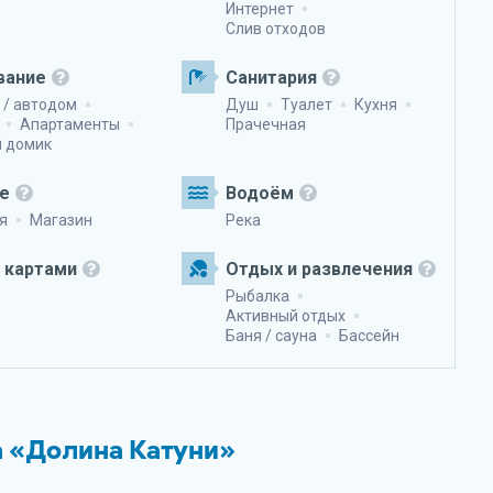
Интернет
Слив отходов
вание
Санитария
 / автодом
Душ
Туалет
Кухня
Апартаменты
Прачечная
й домик
е
Водоём
я
Магазин
Река
 картами
Отдых и развлечения
Рыбалка
Активный отдых
Баня / сауна
Бассейн
а «Долина Катуни»