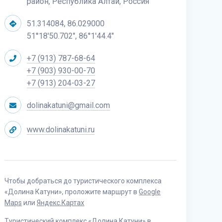
район, Республика Алтай, Россия
51.314084, 86.029000
51°18'50.702", 86°1'44.4"
+7 (913) 787-68-64
+7 (903) 930-00-70
+7 (913) 204-03-27
dolinakatuni@gmail.com
www.dolinakatuni.ru
Чтобы добраться до туристического комплекса
«Долина Катуни», проложите маршрут в
Google
Maps
или
Яндекс.Картах
Туристический комплекс «Долина Катуни» в