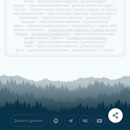
алтай
туристический комплекс "долина катуни"
видео
туристический комплекс "долина катуни" на карте с.
толгоек
туристический комплекс "долина катуни" на карте в
республике алтай
туристический комплекс "долина катуни"
караванинг
туристический комплекс "долина катуни"
маршрут
туристический комплекс "долина катуни"
адрес
туристический комплекс "долина катуни" кеминг для
домов на колесах
туристический комплекс "долина катуни"
отзывы
алтай карта кемпингов
туристический комплекс
"долина катуни" рейтинг
кемпинги в республике
алтай
туристический комплекс "долина катуни"
сайт
туристический комплекс "долина катуни"
фото
туристический комплекс "долина катуни" с. толгоек
Давайте дружить: