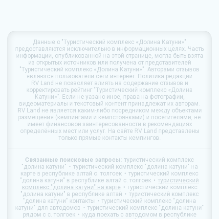
Данные о
"Туристический комплекс «Долина Катуни»"
предоставляются исключительно в информационных целях. Часть
информации, опубликованной на этой странице, могла быть взята
из открытых источников или получена от представителей
"Туристический комплекс «Долина Катуни»". Авторами отзывов
являются пользователи сети интернет. Политика редакции
RV Land
не позволяет влиять на содержание отзывов и
корректировать рейтинг "Туристический комплекс «Долина
Катуни»". Если не уазано иное, права на фотографии,
видеоматериалы и текстовый контент принадлежат их авторам.
RV Land
не является каким-либо посредником между объектами
размещения (кемпингами и кемпстоянками) и посетителями, не
имеет финансовой заинтересованности в рекомендациях
определённых мест или услуг. На сайте
RV Land
представлены
только прямые контакты кемпингов.
Связанные поисковые запросы:
туристический комплекс
"долина катуни"
туристический комплекс "долина катуни" на
карте в республике алтай с. толгоек
туристический комплекс
"долина катуни" в республике алтай с. толгоек
туристический
комплекс "долина катуни" на карте
туристический комплекс
"долина катуни" в республике алтай
туристический комплекс
"долина катуни" контакты
туристический комплекс "долина
катуни" для автодомов
туристический комплекс "долина катуни"
рядом с с. толгоек
куда поехать с автодомом в республике