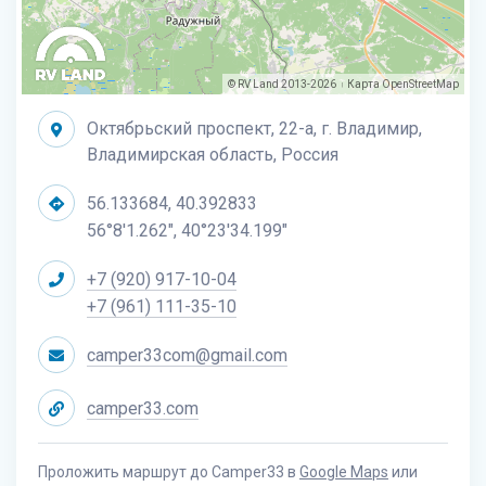
© RV Land 2013-2026
Карта
OpenStreetMap
|
Октябрьский проспект, 22-а, г. Владимир,
Владимирская область, Россия
56.133684, 40.392833
56°8'1.262", 40°23'34.199"
+7 (920) 917-10-04
+7 (961) 111-35-10
camper33com@gmail.com
camper33.com
Проложить маршрут до Camper33 в
Google Maps
или