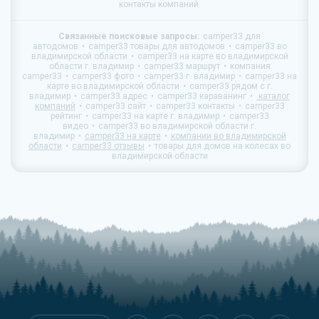
контакты компаний.
Связанные поисковые запросы:
camper33 для
автодомов
camper33 товары для автодомов
camper33 во
владимирской области
camper33 на карте во владимирской
области г. владимир
camper33 маршрут
компания
camper33
camper33 фото
camper33 г. владимир
camper33 на
карте во владимирской области
camper33 рядом с г.
владимир
camper33 адрес
camper33 караванинг
каталог
компаний
camper33 сайт
camper33 контакты
camper33
рейтинг
camper33 на карте г. владимир
camper33
видео
camper33 во владимирской области г.
владимир
camper33 на карте
компании во владимирской
области
camper33 отзывы
товары для домов на колесах во
владимирской области