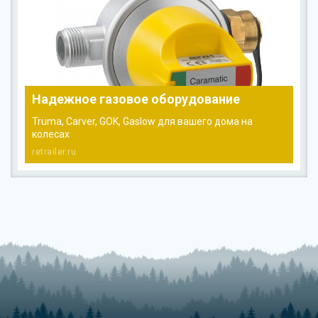
Надежное газовое оборудование
Truma, Carver, GOK, Gaslow для вашего дома на
колесах
retrailer.ru