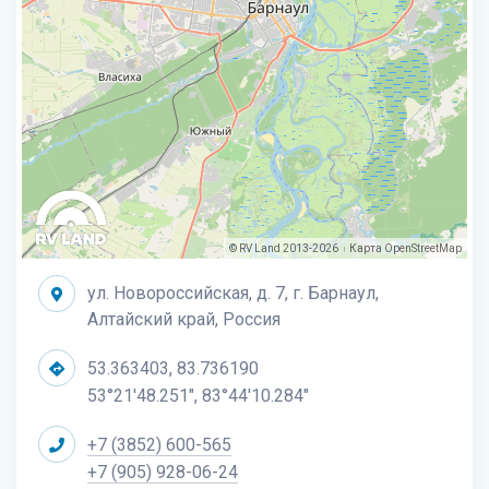
© RV Land 2013-2026
Карта
OpenStreetMap
|
ул. Новороссийская, д. 7, г. Барнаул,
Алтайский край, Россия
53.363403, 83.736190
53°21'48.251", 83°44'10.284"
+7 (3852) 600-565
+7 (905) 928-06-24