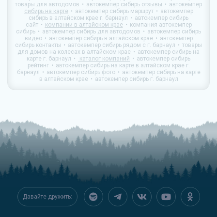
товары для автодомов
автокемпер сибирь отзывы
автокемпер
сибирь на карте
автокемпер сибирь маршрут
автокемпер
сибирь в алтайском крае г. барнаул
автокемпер сибирь
сайт
компании в алтайском крае
компания автокемпер
сибирь
автокемпер сибирь для автодомов
автокемпер сибирь
видео
автокемпер сибирь в алтайском крае
автокемпер
сибирь контакты
автокемпер сибирь рядом с г. барнаул
товары
для домов на колесах в алтайском крае
автокемпер сибирь на
карте г. барнаул
каталог компаний
автокемпер сибирь
рейтинг
автокемпер сибирь на карте в алтайском крае г.
барнаул
автокемпер сибирь фото
автокемпер сибирь на карте
в алтайском крае
автокемпер сибирь г. барнаул
Давайте дружить: