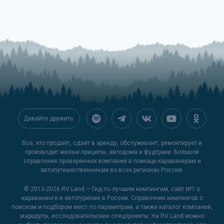
Давайте дружить:
Все, кто продаёт, сдаёт в аренду, обслуживает, ремонтирует и
производит жилые прицепы, автодома и фудтраки. Большой
справочник проверенных компаний в помощь караванерам и
автопутешественникам во всех регионах России.
© 2013-2026
RV Land — Гид по лучшим кемпингам
, сайт №1 о
караванинге и автотуризме в России. Справочник кемпингов с
поиском и подбором мест по параметрам, а также каталог компаний,
маршруты, исследовательские спецпроекты. На RV Land можно