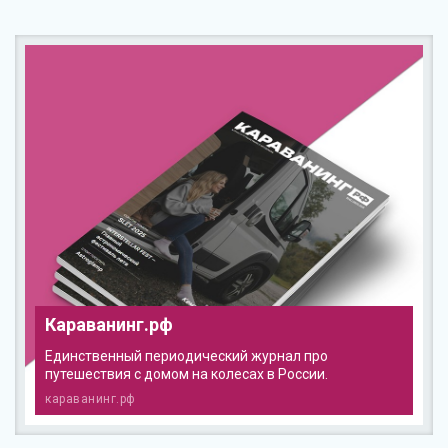
Караванинг.рф
Единственный периодический журнал про
путешествия с домом на колесах в России.
караванинг.рф