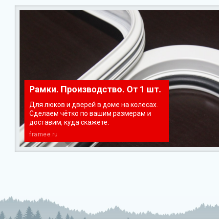
Рамки. Производство. От 1 шт.
Для люков и дверей в доме на колесах.
Сделаем чётко по вашим размерам и
доставим, куда скажете.
framee.ru