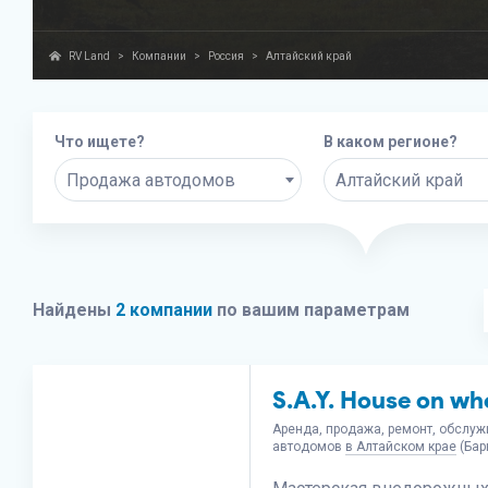
RV Land
>
Компании
>
Россия
>
Алтайский край
Что ищете?
В каком регионе?
Продажа автодомов
Алтайский край
Найдены
2 компании
по вашим параметрам
S.A.Y. House on wh
Аренда, продажа, ремонт, обслуж
автодомов
в Алтайском крае
(Бар