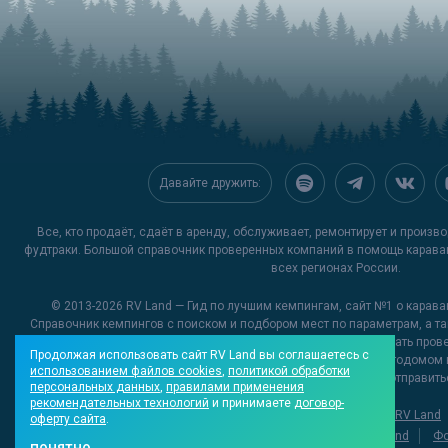
Давайте дружить:
Все, кто продаёт, сдаёт в аренду, обслуживает, ремонтирует и произ
фудтраки. Большой справочник проверенных компаний в помощь карава
всех регионах России.
© 2013-2026
RV Land — Гид по лучшим кемпингам
, сайт №1 о карава
Справочник кемпингов с поиском и подбором мест по параметрам, а та
исследовательские спецпроекты. На RV Land можно выбрать пров
Продолжая использовать сайт RV Land вы соглашаетесь с
инфраструктурой для беззаботной поездки с караваном или автодомом 
использованием файлов cookies
,
политикой обработки
новые и необычные места, куда можно отправитьс
персональных данных
,
правилами применения
рекомендательных технологий
и принимаете
договор-
О проекте
Контакты редакции
Реклама на RV Land
оферту сайта
.
Видеообзоры кемпингов
Добавить материал на RV Land
Фо