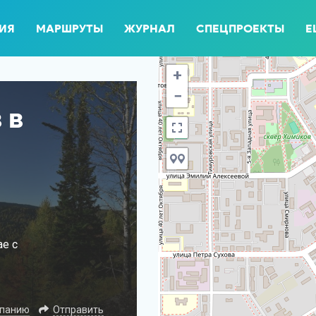
ИЯ
МАРШРУТЫ
ЖУРНАЛ
СПЕЦПРОЕКТЫ
Е
+
−
 в
е с
мпанию
Отправить