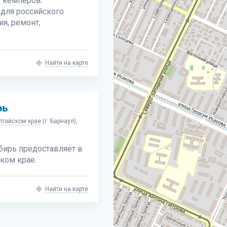
 кемперов.
 для российского
я, ремонт,
Найти на карте
рь
лтайском крае
(г. Барнаул),
ирь предоставляет в
ком крае.
Найти на карте