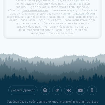
назия в ленинградской области д. назия
кемпинги в
ленинградской области
база назия в ленинградской
области
куда поехать с автодомом в ленинградской
области
база назия отзывы
база назия маршрут
база назия
адрес
база назия рядом с д. назия
ленинградская область
карта кемпингов
база назия караванинг
база назия на карте д.
назия
база назия
база назия фото
база назия кеминг для
домов на колесах
база назия на карте
база назия
видео
база назия контакты
база назия на карте в
ленинградской области д. назия
база назия для
автодомов
база назия рейтинг
Давайте дружить:
Удобная база с собственным слипом, стоянкой и кемпингом. База