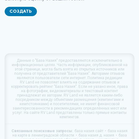
СОЗДАТЬ
Данные о
"База Назия"
предоставляются исключительно в
информационных целях. Часть информации, опубликованной на
этой странице, могла быть взята из открытых источников или
получена от представителей "База Назия". Авторами отзывов
являются пользователи сети интернет. Политика редакции
RV Land
не позволяет влиять на содержание отзывов и
корректировать рейтинг "База Назия". Если не уазано иное, права
на фотографии, видеоматериалы и текстовый контент
принадлежат их авторам.
RV Land
не является каким-либо
посредником между объектами размещения (кемпингами и
кемпстоянками) и посетителями, не имеет финансовой
заинтересованности в рекомендациях определённых мест или
услуг. На сайте
RV Land
представлены только прямые контакты
кемпингов.
Связанные поисковые запросы:
база назия сайт
база назия
на карте в ленинградской области
база назия д. назия
база