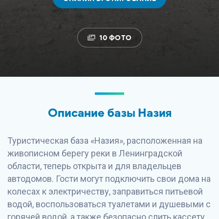
10 ФОТО
Описание базы Назия
Туристическая база «Назия», расположенная на
живописном берегу реки в Ленинградской
области, теперь открыта и для владельцев
автодомов. Гости могут подключить свои дома на
колесах к электричеству, заправиться питьевой
водой, воспользоваться туалетами и душевыми с
горячей водой, а также безопасно слить кассету