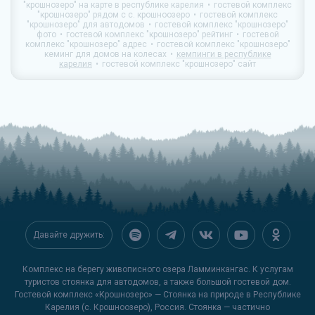
"крошнозеро" на карте в республике карелия
гостевой комплекс
"крошнозеро" рядом с с. крошноозеро
гостевой комплекс
"крошнозеро" для автодомов
гостевой комплекс "крошнозеро"
фото
гостевой комплекс "крошнозеро" рейтинг
гостевой
комплекс "крошнозеро" адрес
гостевой комплекс "крошнозеро"
кеминг для домов на колесах
кемпинги в республике
карелия
гостевой комплекс "крошнозеро" сайт
Давайте дружить:
Комплекс на берегу живописного озера Ламминкангас. К услугам
туристов стоянка для автодомов, а также большой гостевой дом.
Гостевой комплекс «Крошнозеро» — Стоянка на природе в Республике
Карелия (с. Крошноозеро), Россия. Стоянка — частично