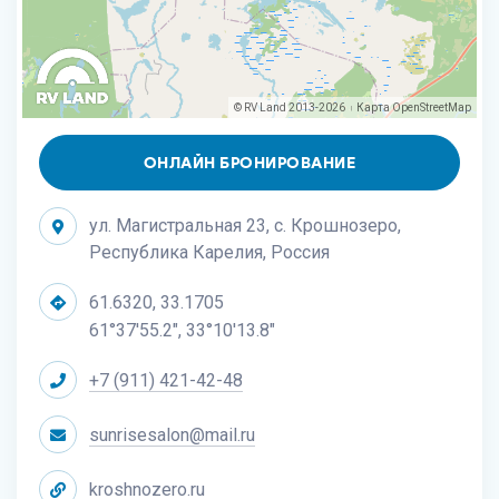
© RV Land 2013-2026
Карта
OpenStreetMap
|
ОНЛАЙН БРОНИРОВАНИЕ
ул. Магистральная 23, c. Крошнозеро,
Республика Карелия, Россия
61.6320, 33.1705
61°37'55.2", 33°10'13.8"
+7 (911) 421-42-48
sunrisesalon@mail.ru
kroshnozero.ru