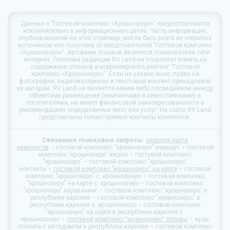
Данные о
"Гостевой комплекс «Крошнозеро»"
предоставляются
исключительно в информационных целях. Часть информации,
опубликованной на этой странице, могла быть взята из открытых
источников или получена от представителей "Гостевой комплекс
«Крошнозеро»". Авторами отзывов являются пользователи сети
интернет. Политика редакции
RV Land
не позволяет влиять на
содержание отзывов и корректировать рейтинг "Гостевой
комплекс «Крошнозеро»". Если не уазано иное, права на
фотографии, видеоматериалы и текстовый контент принадлежат
их авторам.
RV Land
не является каким-либо посредником между
объектами размещения (кемпингами и кемпстоянками) и
посетителями, не имеет финансовой заинтересованности в
рекомендациях определённых мест или услуг. На сайте
RV Land
представлены только прямые контакты кемпингов.
Связанные поисковые запросы:
карелия карта
кемпингов
гостевой комплекс "крошнозеро" маршрут
гостевой
комплекс "крошнозеро" видео
гостевой комплекс
"крошнозеро"
гостевой комплекс "крошнозеро"
контакты
гостевой комплекс "крошнозеро" на карте
гостевой
комплекс "крошнозеро" с. крошноозеро
гостевой комплекс
"крошнозеро" на карте с. крошноозеро
гостевой комплекс
"крошнозеро" караванинг
гостевой комплекс "крошнозеро" в
республике карелия
гостевой комплекс "крошнозеро" в
республике карелия с. крошноозеро
гостевой комплекс
"крошнозеро" на карте в республике карелия с.
крошноозеро
гостевой комплекс "крошнозеро" отзывы
куда
поехать с автодомом в республике карелия
гостевой комплекс