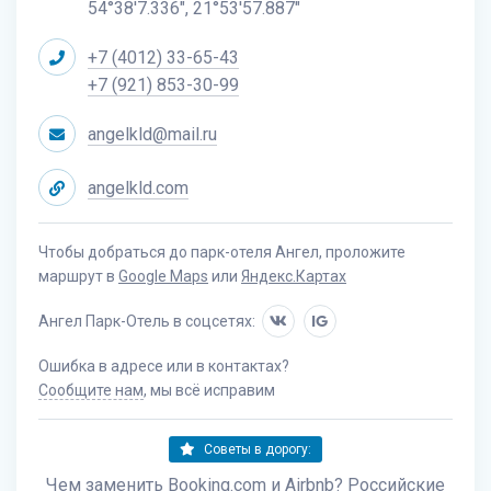
54°38'7.336", 21°53'57.887"
+7 (4012) 33-65-43
+7 (921) 853-30-99
angelkld@mail.ru
angelkld.com
Чтобы добраться до парк-отеля Ангел, проложите
маршрут в
Google Maps
или
Яндекс.Картах
Ангел Парк-Отель в соцсетях:
IG
Ошибка в адресе или в контактах?
Сообщите нам
, мы всё исправим
Советы в дорогу:
Чем заменить Booking.com и Airbnb? Российские