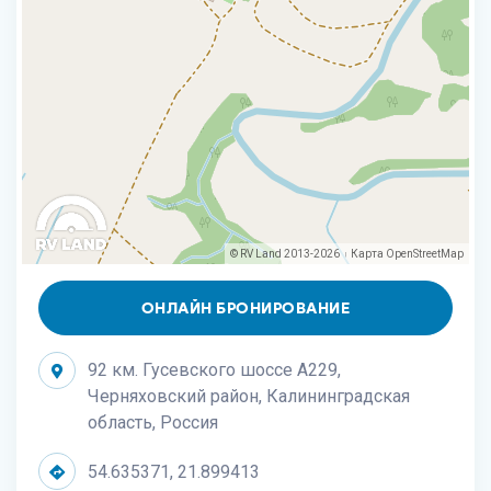
© RV Land 2013-2026
Карта
OpenStreetMap
|
ОНЛАЙН БРОНИРОВАНИЕ
92 км. Гусевского шоссе А229,
Черняховский район, Калининградская
область, Россия
54.635371, 21.899413