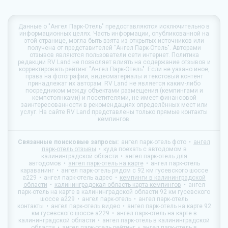
Данные о
"Ангел Парк-Отель"
предоставляются исключительно в
информационных целях. Часть информации, опубликованной на
этой странице, могла быть взята из открытых источников или
получена от представителей "Ангел Парк-Отель". Авторами
отзывов являются пользователи сети интернет. Политика
редакции
RV Land
не позволяет влиять на содержание отзывов и
корректировать рейтинг "Ангел Парк-Отель". Если не уазано иное,
права на фотографии, видеоматериалы и текстовый контент
принадлежат их авторам.
RV Land
не является каким-либо
посредником между объектами размещения (кемпингами и
кемпстоянками) и посетителями, не имеет финансовой
заинтересованности в рекомендациях определённых мест или
услуг. На сайте
RV Land
представлены только прямые контакты
кемпингов.
Связанные поисковые запросы:
ангел парк-отель фото
ангел
парк-отель отзывы
куда поехать с автодомом в
калининградской области
ангел парк-отель для
автодомов
ангел парк-отель на карте
ангел парк-отель
караванинг
ангел парк-отель рядом с 92 км гусевского шоссе
а229
ангел парк-отель адрес
кемпинги в калининградской
области
калининградская область карта кемпингов
ангел
парк-отель на карте в калининградской области 92 км гусевского
шоссе а229
ангел парк-отель
ангел парк-отель
контакты
ангел парк-отель видео
ангел парк-отель на карте 92
км гусевского шоссе а229
ангел парк-отель на карте в
калининградской области
ангел парк-отель в калининградской
области
ангел парк-отель рейтинг
ангел парк-отель в