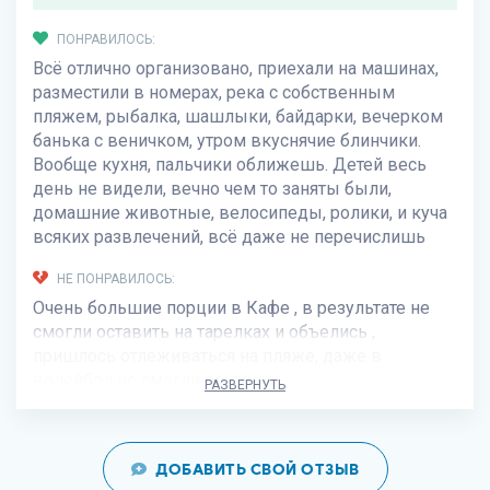
ПОНРАВИЛОСЬ:
Всё отлично организовано, приехали на машинах,
разместили в номерах, река с собственным
пляжем, рыбалка, шашлыки, байдарки, вечерком
банька с веничком, утром вкуснячие блинчики.
Вообще кухня, пальчики оближешь. Детей весь
день не видели, вечно чем то заняты были,
домашние животные, велосипеды, ролики, и куча
всяких развлечений, всё даже не перечислишь
НЕ ПОНРАВИЛОСЬ:
Очень большие порции в Кафе , в результате не
смогли оставить на тарелках и объелись ,
пришлось отлеживаться на пляже, даже в
волейбол не смогли поиграть
РАЗВЕРНУТЬ
ДОБАВИТЬ СВОЙ ОТЗЫВ