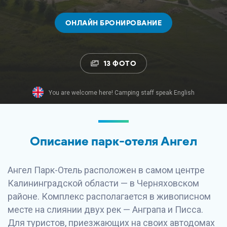
ОНЛАЙН БРОНИРОВАНИЕ
13 ФОТО
You are welcome here! Camping staff speak English
Описание парк-отеля Ангел
Ангел Парк-Отель расположен в самом центре
Калининградской области — в Черняховском
районе. Комплекс располагается в живописном
месте на слиянии двух рек — Анграпа и Писса.
Для туристов, приезжающих на своих автодомах