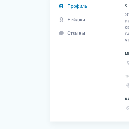
Профиль
О
Э
Бейджи
и
с
Отзывы
в
ч
М
Т
К