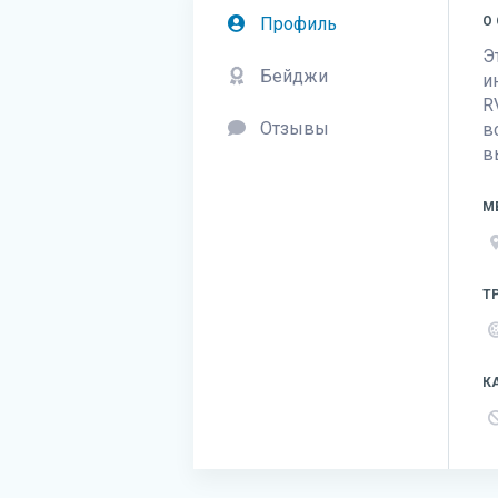
Профиль
О
Э
Бейджи
и
R
Отзывы
в
в
М
Т
К