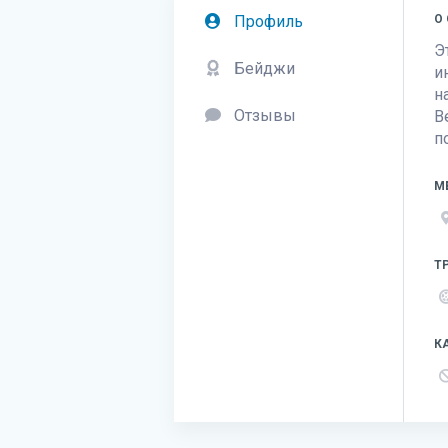
Профиль
О
Э
Бейджи
и
н
Отзывы
В
п
М
Т
К