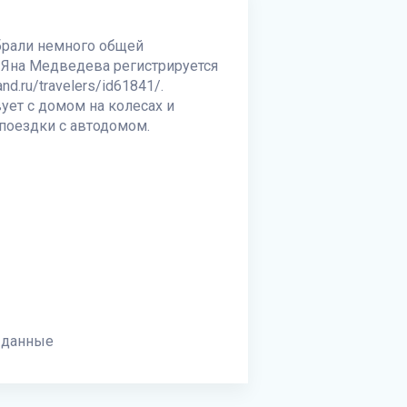
обрали немного общей
а Яна Медведева регистрируется
d.ru/travelers/id61841/.
ует с домом на колесах и
поездки с автодомом.
 данные