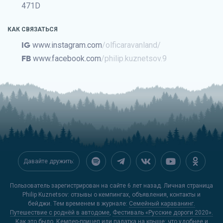
471D
КАК СВЯЗАТЬСЯ
IG
www.instagram.com
/olficaravanland/
FB
www.facebook.com
/philip.kuznetsov.9
Давайте дружить:
Пользователь зарегистрирован на сайте 6 лет назад. Личная страница
Philip Kuznetsov: отзывы о кемпингах, объявления, контакты и
бейджи. Тем временем в журнале:
Семейный караванинг.
Путешествие с роднёй в автодоме
,
Фестиваль «Русские дороги 2020».
Как это было
,
Кемпер-прицеп или палатка на крыше: что удобнее и