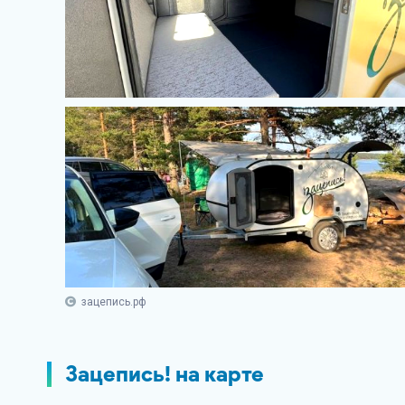
зацепись.рф
Зацепись! на карте