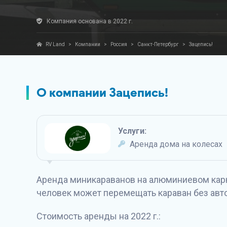
Компания основана в 2022 г.
RV Land
>
Компании
>
Россия
>
Санкт-Петербург
>
Зацепись!
О компании Зацепись!
Услуги:
Аренда дома на колесах
Аренда миникараванов на алюминиевом карк
человек может перемещать караван без авт
Стоимость аренды на 2022 г.: