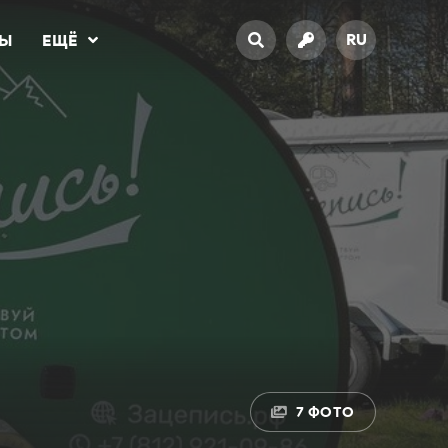
RU
ТЫ
ЕЩЁ
7 ФОТО