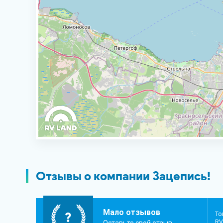
Отзывы о компании Зацепись!
Мало отзывов
?
То
RV