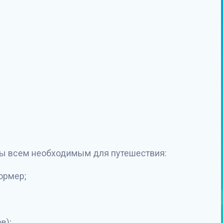
ны всем необходимым для путешествия:
ормер;
в);