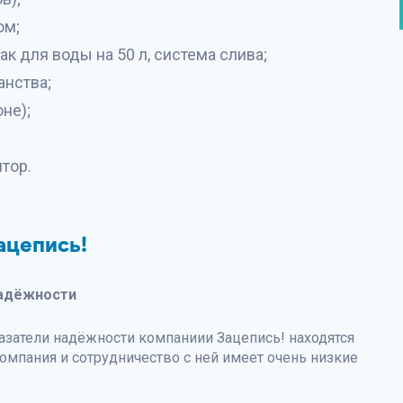
ом;
ак для воды на 50 л, система слива;
анства;
оне);
тор.
ацепись!
адёжности
затели надёжности компаниии Зацепись! находятся
омпания и сотрудничество с ней имеет очень низкие