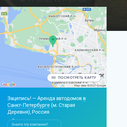
ПОСМОТРЕТЬ КАРТУ
Зацепись! — Аренда автодомов
в
Санкт-Петербурге
(м. Старая
Деревня), Россия
Знаете эту компанию?