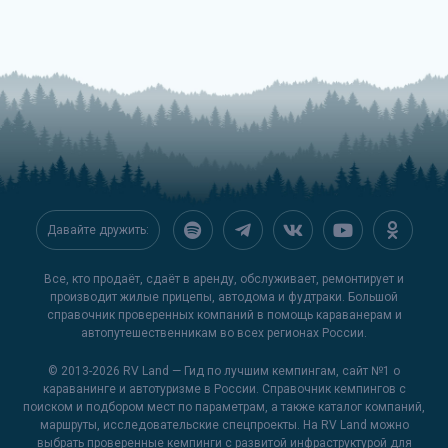
Давайте дружить:
Все, кто продаёт, сдаёт в аренду, обслуживает, ремонтирует и
производит жилые прицепы, автодома и фудтраки. Большой
справочник проверенных компаний в помощь караванерам и
автопутешественникам во всех регионах России.
© 2013-2026
RV Land — Гид по лучшим кемпингам
, сайт №1 о
караванинге и автотуризме в России. Справочник кемпингов с
поиском и подбором мест по параметрам, а также каталог компаний,
маршруты, исследовательские спецпроекты. На RV Land можно
выбрать проверенные кемпинги с развитой инфраструктурой для