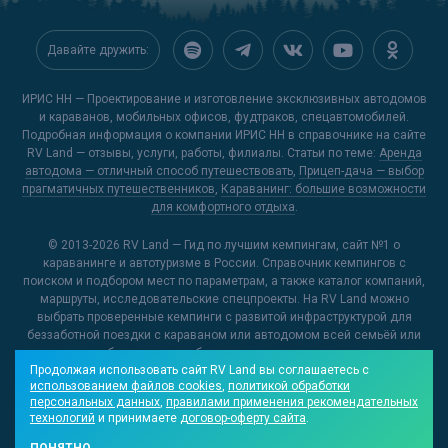
Давайте дружить:
ИРИС НН — Проектирование и изготовление эксклюзивных автодомов
и караванов, мобильных офисов, фудтраков, спецавтомобилей.
Подробная информация о компании ИРИС НН в справочнике на сайте
RV Land
— отзывы, услуги, работы, филиалы. Статьи по теме:
Аренда
автодома — отличный способ путешествовать
,
Прицеп-дача — выбор
прагматичных путешественников
,
Караванинг: большие возможности
для комфортного отдыха
.
© 2013-2026
RV Land — Гид по лучшим кемпингам
, сайт №1 о
караванинге и автотуризме в России. Справочник кемпингов с
поиском и подбором мест по параметрам, а также каталог компаний,
маршруты, исследовательские спецпроекты. На RV Land можно
выбрать проверенные кемпинги с развитой инфраструктурой для
беззаботной поездки с караваном или автодомом всей семьёй или
открыть для себя новые и необычные места, куда можно отправиться
Продолжая использовать сайт RV Land вы соглашаетесь с
на отдых.
использованием файлов cookies
,
политикой обработки
персональных данных
,
правилами применения рекомендательных
О проекте
Контакты редакции
Реклама на RV Land
технологий
и принимаете
договор-оферту сайта
.
Отзывы на сайте
Видеообзоры кемпингов