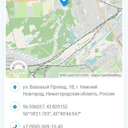
© RV Land 2013-2026
Карта
OpenStreetMap
|
ул. Базовый Проезд, 1В, г. Нижний
Новгород, Нижегородская область, Россия
56.306037, 43.829152
56°18'21.733", 43°49'44.947"
+7 (950)-369-15-45