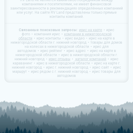
RV Land
не является каким-либо посредником между
компаниями и посетителями, не имеет финансовой
заинтересованности в рекомендациях определённых компаниий
или услуг. На сайте
RV Land
представлены только прямые
контакты компаний.
Связанные поисковые запросы:
ирис на карте
ирис
фото
компания ирис
компании в нижегородской
области
ирис контакты
ирис видео
ирис на карте в
нижегородской области г. нижний новгород
товары для домов
на колесах в нижегородской области
ирис для
автодомов
ирис рейтинг
ирис адрес
ирис на карте в
нижегородской области
ирис в нижегородской области г.
нижний новгород
ирис отзывы
каталог компаний
ирис
караванинг
ирис в нижегородской области
ирис на карте г.
нижний новгород
ирис г. нижний новгород
ирис сайт
ирис
маршрут
ирис рядом с г. нижний новгород
ирис товары для
автодомов