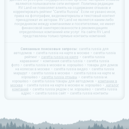
являются пользователи сети интернет. Политика редакции
RV Land
не позволяет влиять на содержание отзывов и
корректировать рейтинг "Caretta Russia". Если не уазано иное,
права на фотографии, видеоматериалы и текстовый контент
принадлежат их авторам.
RV Land
не является каким-либо
посредником между компаниями и посетителями, не имеет
финансовой заинтересованности в рекомендациях
определённых компаниий или услуг. На сайте
RV Land
представлены только прямые контакты компаний.
Связанные поисковые запросы:
caretta russia для
автодомов
caretta russia на карте в москве
caretta russia
рейтинг
caretta russia на карте
caretta russia
караванинг
компания caretta russia
caretta russia
фото
caretta russia в москве м. хорошёво
товары для домов
на колесах в москве
caretta russia видео
caretta russia
маршрут
caretta russia в москве
caretta russia на карте м.
хорошёво
caretta russia отзывы
caretta russia м.
хорошёво
caretta russia товары для автодомов
компании в
москве
caretta russia на карте в москве м. хорошёво
каталог
компаний
caretta russia рядом с м. хорошёво
caretta russia
адрес
caretta russia сайт
caretta russia контакты