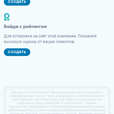
СОЗДАТЬ
Бейдж с рейтингом
Для установки на сайт этой компании. Покажите
высокую оценку от ваших клиентов.
СОЗДАТЬ
Данные о
"Caretta Russia"
предоставляются исключительно в
информационных целях. Часть информации, опубликованной на
этой странице, могла быть взята из открытых источников или
получена от представителей "Caretta Russia". "Индекс
надежности" представляет собой автоматизированный алгоритм,
работающий без участия человека и обрабатывающий публичные
данные из реестров государственных органов. Авторами отзывов