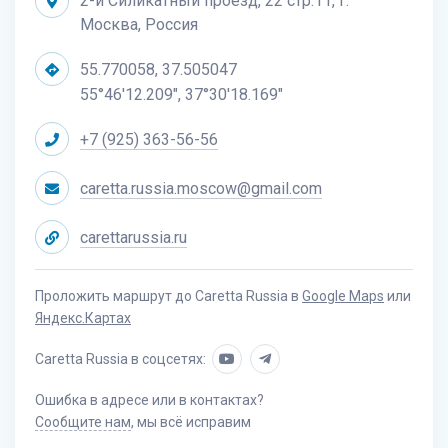
2-й Силикатный проезд, 22 стр.11, г.
Москва, Россия
55.770058, 37.505047
55°46'12.209", 37°30'18.169"
+7 (925) 363-56-56
caretta.russia.moscow@gmail.com
carettarussia.ru
Проложить маршрут до Caretta Russia в
Google Maps
или
Яндекс.Картах
Caretta Russia в соцсетях:
Ошибка в адресе или в контактах?
Сообщите нам
, мы всё исправим