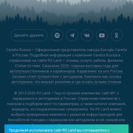
Давайте дружить:
Caretta Russia — Официальный представитель завода Basoglu Caretta
в России. Подробная информация о компании Caretta Russia в
справочнике на сайте
RV Land
— отзывы, услуги, работы, филиалы.
Статьи по теме:
Caravanex 2025: главная выставка года для
автопутешественников и караванеров
,
Караванинг на юге России.
Сколько стоит путешествие с автодомом
,
Кемпинги как основа
автотуризма: что мешает развитию и где искать лучшие стоянки
.
© 2013-2026
RV Land — Гид по лучшим кемпингам
, сайт №1 о
караванинге и автотуризме в России. Справочник кемпингов с
поиском и подбором мест по параметрам, а также каталог компаний,
маршруты, исследовательские спецпроекты. На RV Land можно
выбрать проверенные кемпинги с развитой инфраструктурой для
беззаботной поездки с караваном или автодомом всей семьёй или
открыть для себя новые и необычные места, куда можно отправиться
Продолжая использовать сайт RV Land вы соглашаетесь с
на отдых.