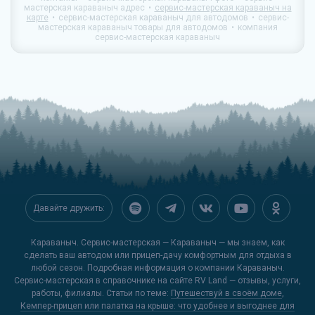
мастерская караваныч адрес
сервис-мастерская караваныч на
карте
сервис-мастерская караваныч для автодомов
сервис-
мастерская караваныч товары для автодомов
компания
сервис-мастерская караваныч
Давайте дружить:
Караваныч. Сервис-мастерская — Караваныч — мы знаем, как
сделать ваш автодом или прицеп-дачу комфортным для отдыха в
любой сезон. Подробная информация о компании Караваныч.
Сервис-мастерская в справочнике на сайте
RV Land
— отзывы, услуги,
работы, филиалы. Статьи по теме:
Путешествуй в своём доме
,
Кемпер-прицеп или палатка на крыше: что удобнее и выгоднее для