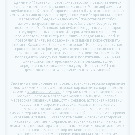
Данные о
"Караваныч. Сервис-мастерская"
предоставляются
исключительно в информационных целях. Часть информации,
опубликованной на этой странице, могла быть взята из открытых
источников или получена от представителей "Караваныч. Сервис-
мастерская". "Индекс надежности" представляет собой
автоматизированный алгоритм, работающий без участия
человека и обрабатывающий публичные данные из реестров
государственных органов. Авторами отзывов являются
пользователи сети интернет. Политика редакции
RV Land
не
позволяет влиять на содержание отзывов и корректировать
рейтинг "Караваныч. Сервис-мастерская". Если не уазано иное,
права на фотографии, видеоматериалы и текстовый контент
принадлежат их авторам.
RV Land
не является каким-либо
посредником между компаниями и посетителями, не имеет
финансовой заинтересованности в рекомендациях
определённых компаниий или услуг. На сайте
RV Land
представлены только прямые контакты компаний.
Связанные поисковые запросы:
сервис-мастерская караваныч
рядом с химки
сервис-мастерская караваныч на карте в москве
химки
компании в москве
сервис-мастерская караваныч в
москве
сервис-мастерская караваныч видео
сервис-
мастерская караваныч маршрут
сервис-мастерская караваныч
караванинг
сервис-мастерская караваныч на карте в
москве
сервис-мастерская караваныч в москве
химки
сервис-мастерская караваныч сайт
сервис-мастерская
караваныч отзывы
каталог компаний
сервис-мастерская
караваныч рейтинг
сервис-мастерская караваныч на карте
химки
сервис-мастерская караваныч химки
товары для домов
на колесах в москве
сервис-мастерская караваныч
контакты
сервис-мастерская караваныч фото
сервис-