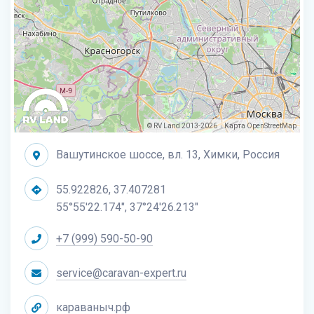
© RV Land 2013-2026
Карта
OpenStreetMap
|
Вашутинское шоссе, вл. 13, Химки, Россия
55.922826, 37.407281
55°55'22.174", 37°24'26.213"
+7 (999) 590-50-90
service@caravan-expert.ru
караваныч.рф