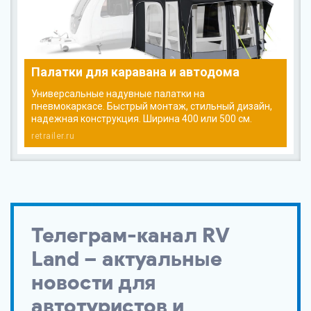
Палатки для каравана и автодома
Универсальные надувные палатки на
пневмокаркасе. Быстрый монтаж, стильный дизайн,
надежная конструкция. Ширина 400 или 500 см.
retrailer.ru
Телеграм-канал RV
Land – актуальные
новости для
автотуристов и