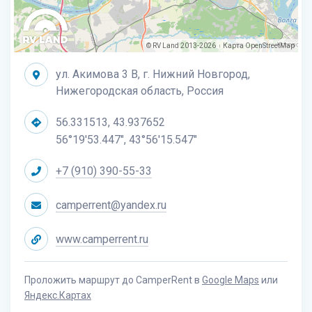
© RV Land 2013-2026
Карта
OpenStreetMap
|
ул. Акимова 3 В, г. Нижний Новгород,
Нижегородская область, Россия
56.331513, 43.937652
56°19'53.447", 43°56'15.547"
+7 (910) 390-55-33
camperrent@yandex.ru
www.camperrent.ru
Проложить маршрут до CamperRent в
Google Maps
или
Яндекс.Картах