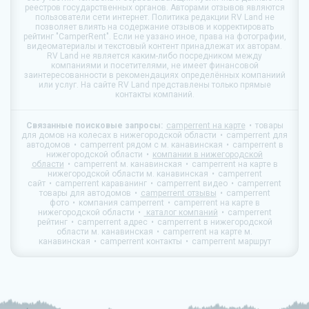
реестров государственных органов. Авторами отзывов являются
пользователи сети интернет. Политика редакции
RV Land
не
позволяет влиять на содержание отзывов и корректировать
рейтинг "CamperRent". Если не уазано иное, права на фотографии,
видеоматериалы и текстовый контент принадлежат их авторам.
RV Land
не является каким-либо посредником между
компаниями и посетителями, не имеет финансовой
заинтересованности в рекомендациях определённых компаниий
или услуг. На сайте
RV Land
представлены только прямые
контакты компаний.
Связанные поисковые запросы:
camperrent на карте
товары
для домов на колесах в нижегородской области
camperrent для
автодомов
camperrent рядом с м. канавинская
camperrent в
нижегородской области
компании в нижегородской
области
camperrent м. канавинская
camperrent на карте в
нижегородской области м. канавинская
camperrent
сайт
camperrent караванинг
camperrent видео
camperrent
товары для автодомов
camperrent отзывы
camperrent
фото
компания camperrent
camperrent на карте в
нижегородской области
каталог компаний
camperrent
рейтинг
camperrent адрес
camperrent в нижегородской
области м. канавинская
camperrent на карте м.
канавинская
camperrent контакты
camperrent маршрут