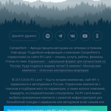
Давайте дружить:
CamperRent — Аренда прицепа-автодома на четверых в Нижнем
Новгороде. Подробная информация о компании CamperRent в
справочнике на сайте
RV Land
— отзывы, услуги, работы, филиалы.
Статьи по теме:
Караванинг – идеальный формат для путешествий по
России
,
Куда податься жарким летом? В кемпинг!
,
Московские
кемпинги — отличная альтернатива квартирам
.
© 2013-2026
RV Land — Гид по лучшим кемпингам
, сайт №1 о
караванинге и автотуризме в России. Справочник кемпингов с
поиском и подбором мест по параметрам, а также каталог компаний,
маршруты, исследовательские спецпроекты. На RV Land можно
выбрать проверенные кемпинги с развитой инфраструктурой для
беззаботной поездки с караваном или автодомом всей семьёй или
открыть для себя новые и необычные места, куда можно отправиться
Продолжая использовать сайт RV Land вы соглашаетесь с