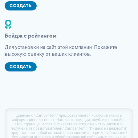
СОЗДАТЬ
Бейдж с рейтингом
Для установки на сайт этой компании. Покажите
высокую оценку от ваших клиентов.
СОЗДАТЬ
Данные о
"CamperRent"
предоставляются исключительно в
информационных целях. Часть информации, опубликованной на
этой странице, могла быть взята из открытых источников или
получена от представителей "CamperRent". "Индекс надежности"
представляет собой автоматизированный алгоритм, работающий
без участия человека и обрабатывающий публичные данные из