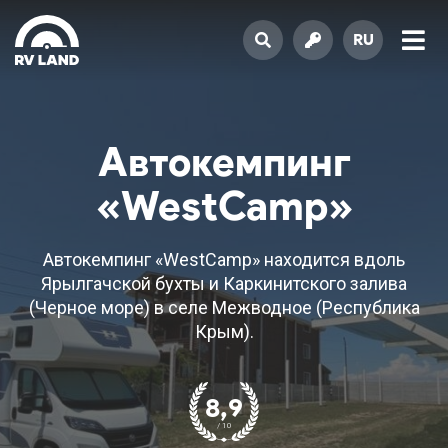
RU
Автокемпинг
«WestCamp»
Автокемпинг «WestCamp» находится вдоль
Ярылгачской бухты и Каркинитского залива
(Черное море) в селе Межводное (Республика
Крым).
8,9
/ 10