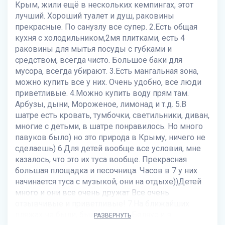
Крым, жили ещё в нескольких кемпингах, этот
лучший. Хороший туалет и душ, раковины
прекрасные. По санузлу все супер. 2.Есть общая
кухня с холодильником,2мя плитками, есть 4
раковины для мытья посуды с губками и
средством, всегда чисто. Большое баки для
мусора, всегда убирают. 3.Есть мангальная зона,
можно купить все у них. Очень удобно, все люди
приветливые. 4.Можно купить воду прям там.
Арбузы, дыни, Мороженое, лимонад и т.д. 5.В
шатре есть кровать, тумбочки, светильники, диван,
многие с детьми, в шатре понравилось. Но много
павуков было) но это природа в Крыму, ничего не
сделаешь) 6.Для детей вообще все условия, мне
казалось, что это их туса вообще. Прекрасная
большая площадка и песочница. Часов в 7 у них
начинается туса с музыкой, они на отдыхе))Детей
много и они все очень дружат Все очень
отзывчивые и приветливые! 7.На ближайших
пляжах не были, были на косе Беляус и в
РАЗВЕРНУТЬ