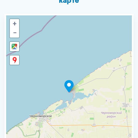
карте
+
−