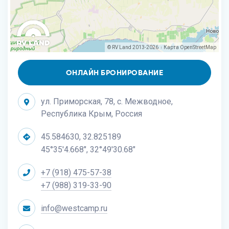
© RV Land 2013-2026
Карта
OpenStreetMap
|
ОНЛАЙН БРОНИРОВАНИЕ
ул. Приморская, 78, с. Межводное,
Республика Крым, Россия
45.584630, 32.825189
45°35'4.668", 32°49'30.68"
+7 (918) 475-57-38
+7 (988) 319-33-90
info@westcamp.ru