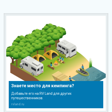
Знаете место для кемпинга?
Добавьте его на RV Land для других
путешественников.
rvland.ru