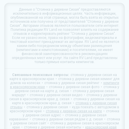
Данные о
"Стоянка у деревни Сизая"
предоставляются
исключительно в информационных целях. Часть информации,
опубликованной на этой странице, могла быть взята из открытых
источников или получена от представителей "Стоянка у деревни
Сизая". Авторами отзывов являются пользователи сети интернет.
Политика редакции
RV Land
не позволяет влиять на содержание
отзывов и корректировать рейтинг "Стоянка у деревни Сизая".
Если не уазано иное, права на фотографии, видеоматериалы и
текстовый контент принадлежат их авторам.
RV Land
не является
каким-либо посредником между объектами размещения
(кемпингами и кемпстоянками) и посетителями, не имеет
финансовой заинтересованности в рекомендациях
определённых мест или услуг. На сайте
RV Land
представлены
только прямые контакты кемпингов.
Связанные поисковые запросы:
стоянка у деревни сизая на
карте в красноярском крае
стоянка у деревни сизая кеминг для
домов на колесах
стоянка у деревни сизая рейтинг
кемпинги
в красноярском крае
стоянка у деревни сизая фото
стоянка у
деревни сизая на карте д. сизая
стоянка у деревни сизая
маршрут
стоянка у деревни сизая видео
стоянка у деревни
сизая в красноярском крае д. сизая
стоянка у деревни сизая на
карте в красноярском крае д. сизая
стоянка у деревни сизая
отзывы
стоянка у деревни сизая
куда поехать с автодомом в
красноярском крае
стоянка у деревни сизая на карте
стоянка
у деревни сизая адрес
стоянка у деревни сизая
караванинг
стоянка у деревни сизая рядом с д. сизая
стоянка
у деревни сизая сайт
стоянка у деревни сизая в красноярском
крае
стоянка у деревни сизая контакты
красноярский край