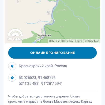
© RV Land 2013-2026
Карта
OpenStreetMap
|
ОНЛАЙН БРОНИРОВАНИЕ
Красноярский край, Россия
53.026523, 91.468776
53°1'35.483", 91°28'7.594"
Чтобы добраться до стоянки у деревни Сизая,
проложите маршрут в
Google Maps
или
Яндекс.Картах