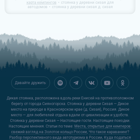
карта кемпингов
стоянка у деревни сизая для
автодомов
стоянка у деревни сизая д. сизая
Давайте дружить:
Дикая стоянка, расположена вдоль реки Енисей на противоположном
берегу от города Сияногорска. Стоянка у деревни Сизая — Дикое
место на природе в Красноярском крае (д. Сизая), Россия. Дикое
место — для любителей отдыха вдали от цивилизации и удобств.
Стоянка у деревни Сизая — Настоящие гости. Настоящие поездки.
Настоящие мнения. Статьи по теме:
Места, открытые для кемперов:
свежий взгляд на Золотое кольцо России
,
Что такое караванинг?
Разбор перспективного вида автотуризма в России
,
Куда податься