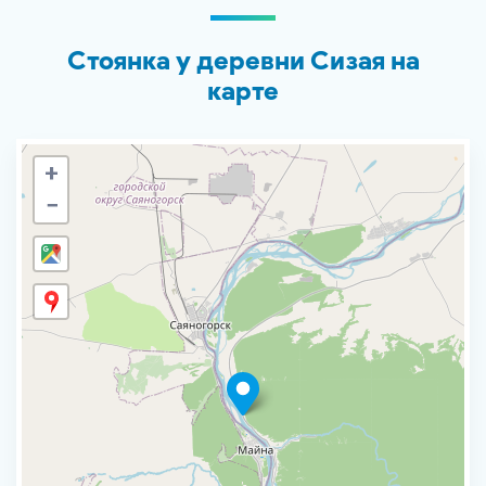
Стоянка у деревни Сизая на
карте
+
−