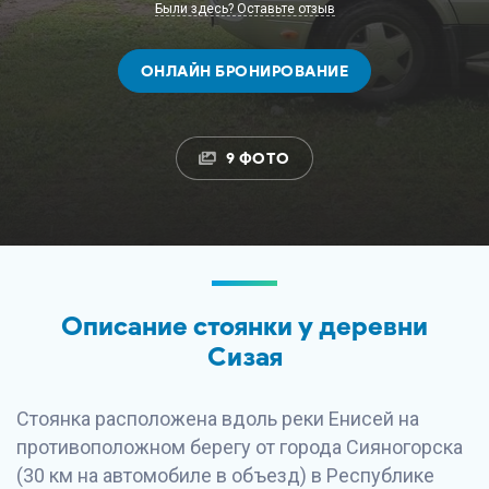
Были здесь? Оставьте отзыв
ОНЛАЙН БРОНИРОВАНИЕ
9 ФОТО
Описание стоянки у деревни
Сизая
Стоянка расположена вдоль реки Енисей на
противоположном берегу от города Сияногорска
(30 км на автомобиле в объезд) в Республике