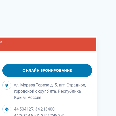
ом
ОНЛАЙН БРОНИРОВАНИЕ
ул. Мореза Тореза д. 5, пгт. Отрадное,
городской округ Ялта, Республика
Крым, Россия
44.504127, 34.213400
44°30'14.857", 34°12'48.24"