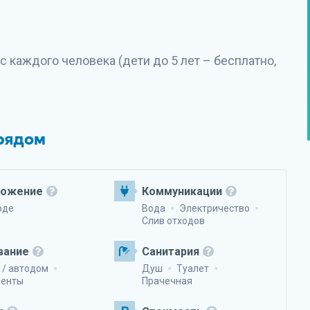
 с каждого человека (дети до 5 лет – бесплатно,
 рядом
ложение
Коммуникации
оде
Вода
Электричество
Слив отходов
вание
Санитария
 / автодом
Душ
Туалет
менты
Прачечная