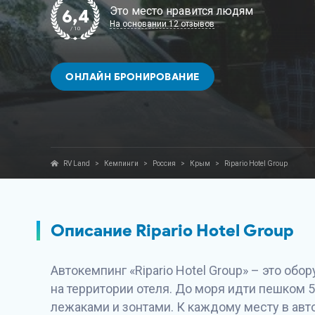
Это место нравится людям
6,4
На основании 12 отзывов
/ 10
ОНЛАЙН БРОНИРОВАНИЕ
RV Land
>
Кемпинги
>
Россия
>
Крым
>
Ripario Hotel Group
Описание Ripario Hotel Group
Автокемпинг «Ripario Hotel Group» – это об
на территории отеля. До моря идти пешком 
лежаками и зонтами. К каждому месту в ав