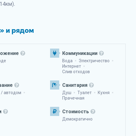
14км).
h» и рядом
ложение
Коммуникации
оде
Вода
Электричество
Интернет
Слив отходов
вание
Санитария
 / автодом
Душ
Туалет
Кухня
Прачечная
м
Стоимость
Демократично