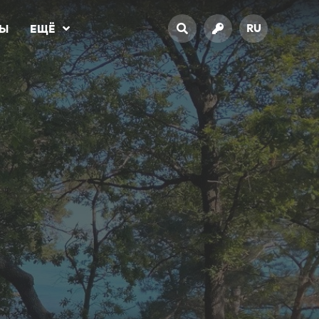
RU
ТЫ
ЕЩЁ