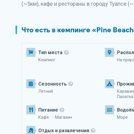
(~5км), кафе и рестораны в городу Туапсе (~
Что есть в кемпинге «Pine Beac
Тип места
Распо
Кемпинг
На прир
Сезонность
Прожи
Летний
Караван
Палатка
Питание
Водоё
Кафе
Магазин
Море
Отдых и развлечения