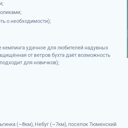
и;
толиками;
ть о необходимости);
е кемпинга удачное для любителей надувных
защищëнная от ветров бухта даëт возможность
подходит для новичков);
гинка (~8км), Небуг (~7км), поселок Тюменский