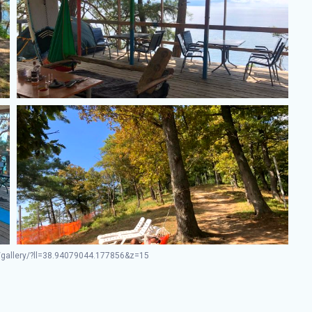
gallery/?ll=38.94079044.177856&z=15