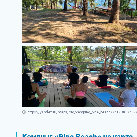
https://yandex.ru/maps/org/kemping_pine_beach/34183019438/
Кемпинг «Pine Beach» на карте