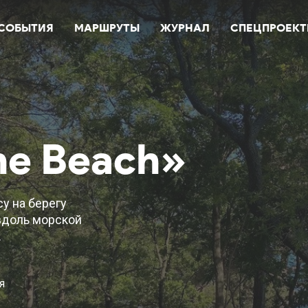
СОБЫТИЯ
МАРШРУТЫ
ЖУРНАЛ
СПЕЦПРОЕК
ne Beach»
у на берегу
вдоль морской
.
я