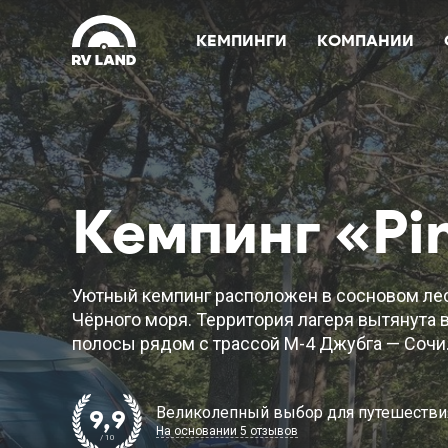
КЕМПИНГИ
КОМПАНИИ
Кемпинг «Pi
Уютный кемпинг расположен в сосновом лес
Чёрного моря. Территория лагеря вытянута 
полосы рядом с трассой М-4 Джубга — Сочи
Великолепный выбор для путешестви
9,9
На основании 5 отзывов
/ 10