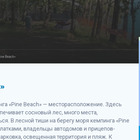
ine Beach»
h»
га «Pine Beach» — месторасположение. Здесь
печивает сосновый лес, много места,
ься. В лесной тиши на берегу моря кемпинга «Pine
алатками, владельцы автодомов и прицепов-
парковка, освещенная территория и пляж. К