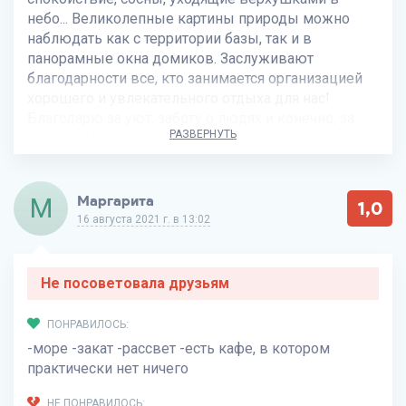
небо... Великолепные картины природы можно
наблюдать как с территории базы, так и в
панорамные окна домиков. Заслуживают
благодарности все, кто занимается организацией
хорошего и увлекательного отдыха для нас!
Благодарю за уют, заботу о людях и конечно, за
РАЗВЕРНУТЬ
своевременные скидки!!!
НЕ ПОНРАВИЛОСЬ:
Не указано
М
Маргарита
1,0
16 августа 2021 г. в 13:02
Не посоветовала друзьям
ПОНРАВИЛОСЬ:
-море -закат -рассвет -есть кафе, в котором
практически нет ничего
НЕ ПОНРАВИЛОСЬ: