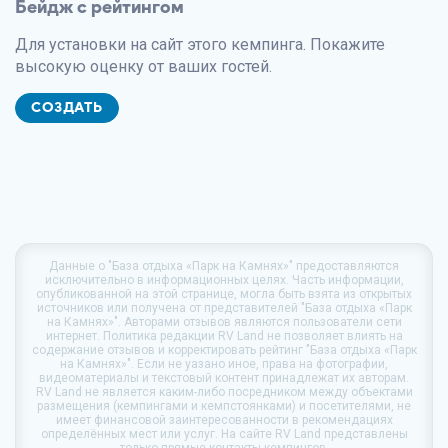
Бейдж с рейтингом
Для установки на сайт этого кемпинга. Покажите
высокую оценку от ваших гостей.
СОЗДАТЬ
Данные о
"База отдыха «Парк на Камнях»"
предоставляются
исключительно в информационных целях. Часть информации,
опубликованной на этой странице, могла быть взята из открытых
источников или получена от представителей "База отдыха «Парк
на Камнях»". Авторами отзывов являются пользователи сети
интернет. Политика редакции
RV Land
не позволяет влиять на
содержание отзывов и корректировать рейтинг "База отдыха «Парк
на Камнях»". Если не уазано иное, права на фотографии,
видеоматериалы и текстовый контент принадлежат их авторам.
RV Land
не является каким-либо посредником между объектами
размещения (кемпингами и кемпстоянками) и посетителями, не
имеет финансовой заинтересованности в рекомендациях
определённых мест или услуг. На сайте
RV Land
представлены