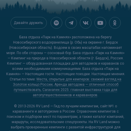
Давайте дружить:
База отдыха «Парк на Камнях» расположена на берегу
Новосибирского водохранилища (р. Обь) на окраине г. Бердск
(Новосибирская область). Водоем в своих масштабах напоминает
море. По обе стороны — сосновый бор. База отдыха «Парк на Камнях»
— Кемпинг на природе в Новосибирской области (г. Бердск), Россия.
Кемпинг — оборудованная площадка для автодомов и караванов со
всеми необходимыми коммуникациями. База отдыха «Парк на
Камнях» — Настоящие гости. Настоящие поездки. Настоящие мнения.
Статьи по теме:
Места, открытые для кемперов: свежий взгляд на
Золотое кольцо России
,
Аренда автодома — отличный способ
путешествовать
,
Caravanex 2025: главная выставка года для
автопутешественников и караванеров
.
© 2013-2026
RV Land — Гид по лучшим кемпингам
, сайт №1 о
караванинге и автотуризме в России. Справочник кемпингов с
поиском и подбором мест по параметрам, а также каталог компаний,
маршруты, исследовательские спецпроекты. На RV Land можно
выбрать проверенные кемпинги с развитой инфраструктурой для