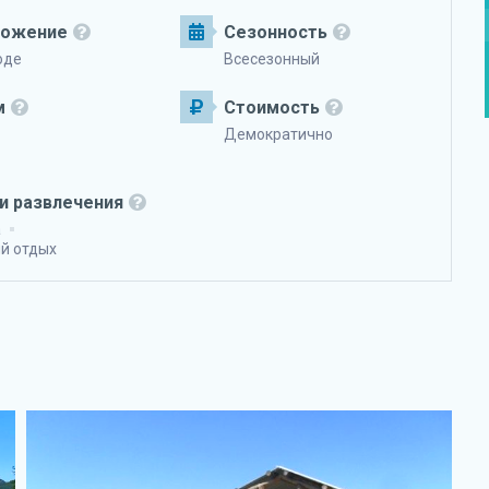
ложение
Сезонность
оде
Всесезонный
м
Стоимость
Демократично
и развлечения
а
й отдых