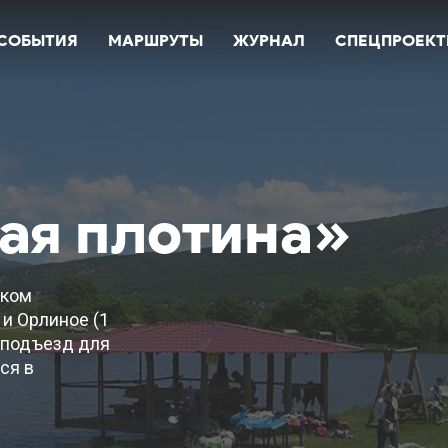
СОБЫТИЯ
МАРШРУТЫ
ЖУРНАЛ
СПЕЦПРОЕК
ая плотина»
ском
 и Орлиное (1
й подъезд для
ся в