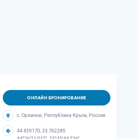
ОНЛАЙН БРОНИРОВАНИЕ
с. Орлиное, Республика Крым, Россия
44.439170, 33.762285
44°26'21.012", 33°45'44.226"