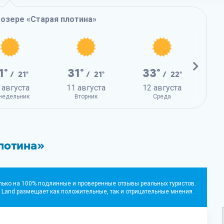
 озере «Старая плотина»
1°
31°
33°
/ 21°
/ 21°
/ 22°
 августа
11 августа
12 августа
1
недельник
Вторник
Среда
лотина»
лько на 100% подлинные и проверенные отзывы реальных туристов.
 Land
размещает как положительные, так и отрицательные мнения.