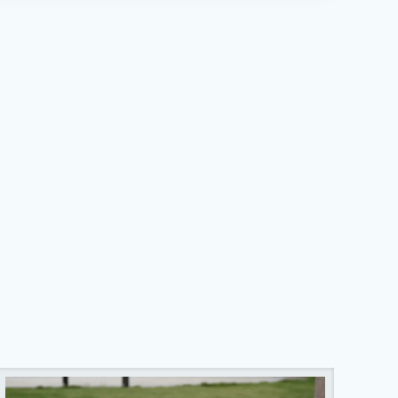
28°
27°
29°
/ 19°
/ 17°
/ 17°
3 августа
14 августа
15 августа
Четверг
Пятница
Суббота