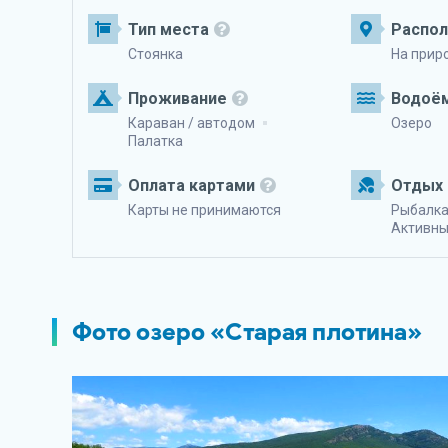
Тип места
Распо
Стоянка
На прир
Проживание
Водоё
Караван / автодом
Озеро
Палатка
Оплата картами
Отдых 
Карты не принимаются
Рыбалк
Активны
Фото озеро «Старая плотина»