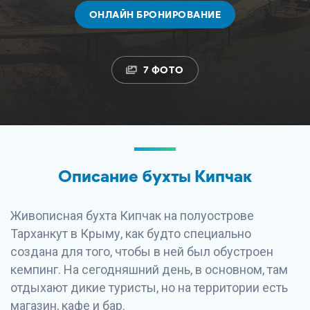
ОНЛАЙН БРОНИРОВАНИЕ
7 ФОТО
Описание бухты Кипчак
Живописная бухта Кипчак на полуострове
Тарханкут в Крыму, как будто специально
создана для того, чтобы в ней был обустроен
кемпинг. На сегодняшний день, в основном, там
отдыхают дикие туристы, но на территории есть
магазин, кафе и бар.