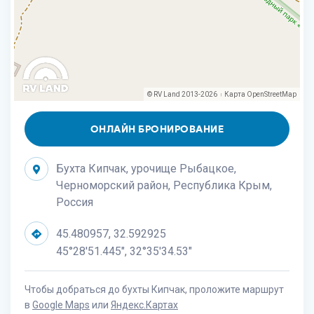
© RV Land 2013-2026
Карта
OpenStreetMap
|
ОНЛАЙН БРОНИРОВАНИЕ
Бухта Кипчак, урочище Рыбацкое,
Черноморский район, Республика Крым,
Россия
45.480957, 32.592925
45°28'51.445", 32°35'34.53"
Чтобы добраться до бухты Кипчак, проложите маршрут
в
Google Maps
или
Яндекс.Картах