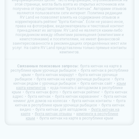
информационных целях. Часть информации, опубликованной на
этой странице, могла быть взята из открытых источников или
получена от представителей "Бухта Кипчак". Авторами отзывов
являются пользователи сети интернет. Политика редакции
RV Land
не позволяет влиять на содержание отзывов и
корректировать рейтинг "Бухта Кипчак". Если не уазано иное,
права на фотографии, видеоматериалы и текстовый контент
принадлежат их авторам.
RV Land
не является каким-либо
посредником между объектами размещения (кемпингами и
кемпстоянками) и посетителями, не имеет финансовой
заинтересованности в рекомендациях определённых мест или
услуг. На сайте
RV Land
представлены только прямые контакты
кемпингов.
Связанные поисковые запросы:
бухта кипчак на карте в
республике крым урочище рыбацкое
бухта кипчак в республике
крым
бухта кипчак маршрут
бухта кипчак урочище
рыбацкое
бухта кипчак на карте урочище рыбацкое
бухта
кипчак рядом с урочище рыбацкое
бухта кипчак сайт
крым
карта кемпингов
куда поехать с автодомом в республике
крым
бухта кипчак фото
бухта кипчак рейтинг
бухта кипчак
адрес
бухта кипчак
бухта кипчак караванинг
бухта кипчак
кеминг для домов на колесах
бухта кипчак контакты
бухта
кипчак в республике крым урочище рыбацкое
бухта кипчак
видео
бухта кипчак для автодомов
бухта кипчак на
карте
бухта кипчак отзывы
кемпинги в республике
крым
бухта кипчак на карте в республике крым