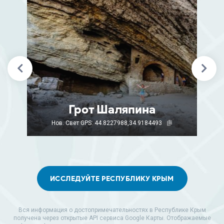
Грот Шаляпина
Нов. Свет
GPS: 44.8227988,34.9184493
ИССЛЕДУЙТЕ РЕСПУБЛИКУ КРЫМ
Вся информация о достопримечательностях в Республике Крым
получена через открытые API сервиса Google Карты. Отображаемые