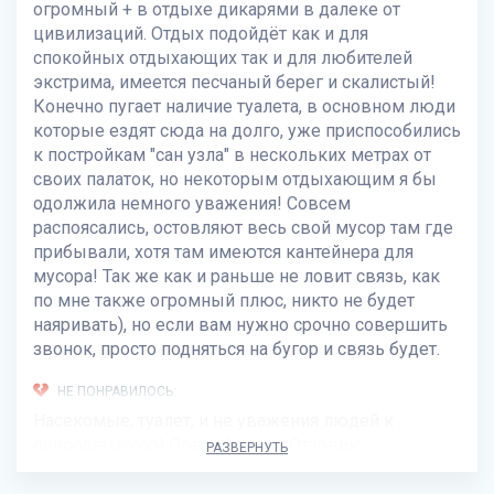
огромный + в отдыхе дикарями в далеке от
цивилизаций. Отдых подойдёт как и для
спокойных отдыхающих так и для любителей
экстрима, имеется песчаный берег и скалистый!
Конечно пугает наличие туалета, в основном люди
которые ездят сюда на долго, уже приспособились
к постройкам "сан узла" в нескольких метрах от
своих палаток, но некоторым отдыхающим я бы
одолжила немного уважения! Совсем
распоясались, остовляют весь свой мусор там где
прибывали, хотя там имеются кантейнера для
мусора! Так же как и раньше не ловит связь, как
по мне также огромный плюс, никто не будет
наяривать), но если вам нужно срочно совершить
звонок, просто подняться на бугор и связь будет.
НЕ ПОНРАВИЛОСЬ:
Насекомые, туалет, и не уважения людей к
природе(мусор) Подробнее на Отзовик:
РАЗВЕРНУТЬ
https://otzovik.com/review_5399604.html