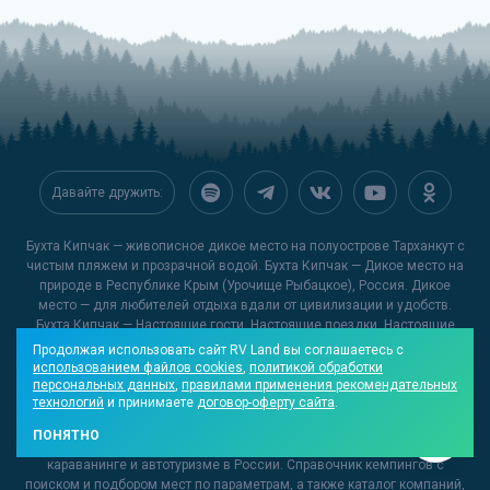
Давайте дружить:
Бухта Кипчак — живописное дикое место на полуострове Тарханкут с
чистым пляжем и прозрачной водой. Бухта Кипчак — Дикое место на
природе в Республике Крым (Урочище Рыбацкое), Россия. Дикое
место — для любителей отдыха вдали от цивилизации и удобств.
Бухта Кипчак — Настоящие гости. Настоящие поездки. Настоящие
мнения. Статьи по теме:
Караванинг: большие возможности для
Продолжая использовать сайт RV Land вы соглашаетесь с
комфортного отдыха
,
Прицеп-дача — выбор прагматичных
использованием файлов cookies
,
политикой обработки
путешественников
,
Места, открытые для кемперов: свежий взгляд на
персональных данных
,
правилами применения рекомендательных
технологий
и принимаете
договор-оферту сайта
.
Золотое кольцо России
.
ПОНЯТНО
© 2013-2026
RV Land — Гид по лучшим кемпингам
, сайт №1 о
караванинге и автотуризме в России. Справочник кемпингов с
поиском и подбором мест по параметрам, а также каталог компаний,