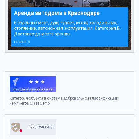
Аренда автодома в Краснодаре
6 спальных мест, душ, туалет, кухня, холодильник,
отопление, автономная эксплуатация. Категория В.
Доставка до места аренды.
rvland.ru
Категория объекта в системе добровольной классификации
кемпингов ClassCamp
С772025003451