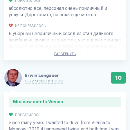
ПОНРАВИЛОСЬ:
абсолютно все, персонал очень приличный и
услуги. Дороговато, но пока ещё можно.
НЕ ПОНРАВИЛОСЬ:
В уборной неприличный сосед из стан дальнего
зарубежья, думаю юго-восток, частенько оставлял
за собой не спущенный котях. Мы пожаловались
администрации на это, он правда через день уехал.
РАЗВЕРНУТЬ
Erwin Lengauer
10
15 июля 2021 г. в 15:52
Moscow meets Vienna
ПОНРАВИЛОСЬ:
Since many years I wanted to drive from Vienna to
Moscow! 2019 it happenend twice, and both tme I was