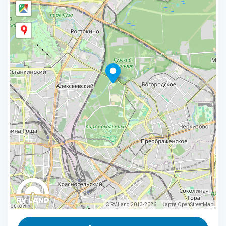
© RV Land 2013-2026
Карта
OpenStreetMap
|