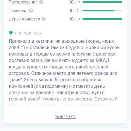
Расположение
10
/ 10
Персонал
8
/ 10
Цена / качество
10
/ 10
ПОНРАВИЛОСЬ:
Приехали в кемпинг на выходные (конец июня
2024 г.) и остались там на неделю. Большой кусок
природы в городе со всеми плюсами (транспорт,
доставки озон). Зачем ехать куда-то за МКАД,
когда в пределах города есть такой зелёный
островок. Отличное место для летнего офиса или
"дачи". Здесь можно бюджетно собраться
компанией (с автодомами) и отметить день
рожение на природе. Электричество, душ с
горячей водой, туалеты, слив кассеты. Огромный
парк лосиный остров и Сокольники позволит
забыть, что вы находитесь в городе. Места друг от
РАЗВЕРНУТЬ
друга отделены высокими кустами, что создаёт
ощущение уюта. Есть места под кронами больших