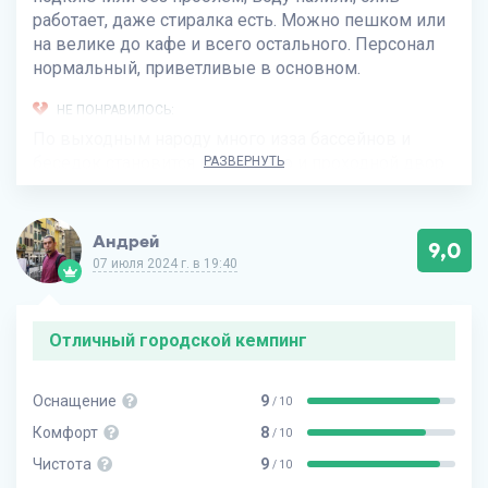
работает, даже стиралка есть. Можно пешком или
на велике до кафе и всего остального. Персонал
нормальный, приветливые в основном.
НЕ ПОНРАВИЛОСЬ:
По выходным народу много изза бассейнов и
беседок становится шумновато и проходной двор
РАЗВЕРНУТЬ
какой-то (калитка открыта до 23), ночью иногда
мотоциклисты гоняют по просеку рядом. Вайфай
слабый, почти не ловит
Андрей
9,0
07 июля 2024 г. в 19:40
Отличный городской кемпинг
Оснащение
9
/ 10
Комфорт
8
/ 10
Чистота
9
/ 10