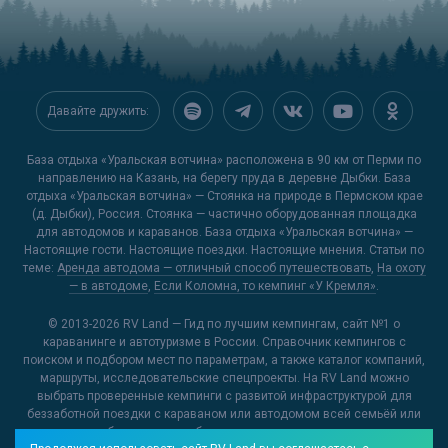
Давайте дружить:
База отдыха «Уральская вотчина» расположена в 90 км от Перми по
направлению на Казань, на берегу пруда в деревне Дыбки. База
отдыха «Уральская вотчина» — Стоянка на природе в Пермском крае
(д. Дыбки), Россия. Стоянка — частично оборудованная площадка
для автодомов и караванов. База отдыха «Уральская вотчина» —
Настоящие гости. Настоящие поездки. Настоящие мнения. Статьи по
теме:
Аренда автодома — отличный способ путешествовать
,
На охоту
— в автодоме
,
Если Коломна, то кемпинг «У Кремля»
.
© 2013-2026
RV Land — Гид по лучшим кемпингам
, сайт №1 о
караванинге и автотуризме в России. Справочник кемпингов с
поиском и подбором мест по параметрам, а также каталог компаний,
маршруты, исследовательские спецпроекты. На RV Land можно
выбрать проверенные кемпинги с развитой инфраструктурой для
беззаботной поездки с караваном или автодомом всей семьёй или
открыть для себя новые и необычные места, куда можно отправиться