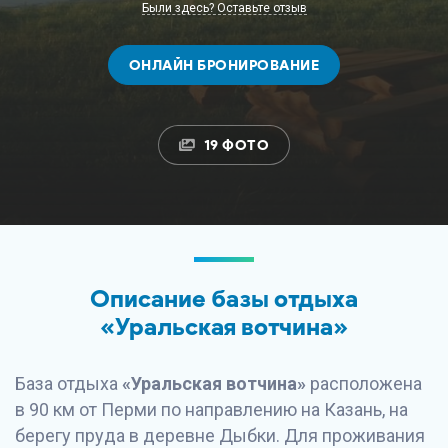
Были здесь? Оставьте отзыв
ОНЛАЙН БРОНИРОВАНИЕ
19 ФОТО
Описание базы отдыха
«Уральская вотчина»
База отдыха
«Уральская вотчина»
расположена
в 90 км от Перми по направлению на Казань, на
берегу пруда в деревне Дыбки. Для проживания