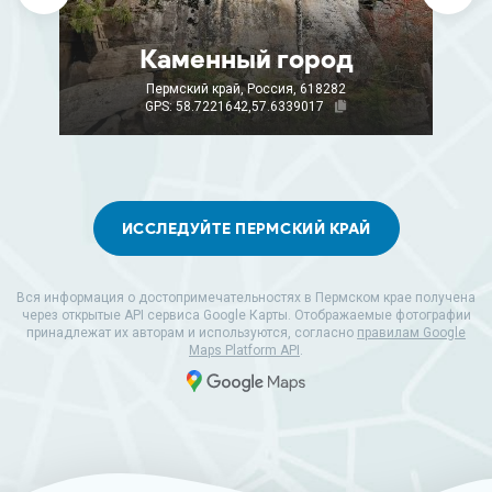
Каменный город
Пермский край, Россия, 618282
GPS: 58.7221642,57.6339017
ИССЛЕДУЙТЕ ПЕРМСКИЙ КРАЙ
Вся информация о достопримечательностях в Пермском крае получена
через открытые API сервиса Google Карты. Отображаемые фотографии
принадлежат их авторам и используются, согласно
правилам Google
Maps Platform API
.