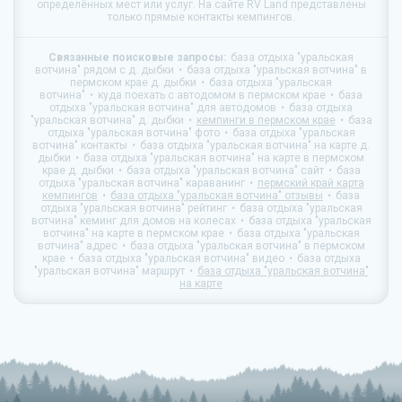
определённых мест или услуг. На сайте
RV Land
представлены
только прямые контакты кемпингов.
Связанные поисковые запросы:
база отдыха "уральская
вотчина" рядом с д. дыбки
база отдыха "уральская вотчина" в
пермском крае д. дыбки
база отдыха "уральская
вотчина"
куда поехать с автодомом в пермском крае
база
отдыха "уральская вотчина" для автодомов
база отдыха
"уральская вотчина" д. дыбки
кемпинги в пермском крае
база
отдыха "уральская вотчина" фото
база отдыха "уральская
вотчина" контакты
база отдыха "уральская вотчина" на карте д.
дыбки
база отдыха "уральская вотчина" на карте в пермском
крае д. дыбки
база отдыха "уральская вотчина" сайт
база
отдыха "уральская вотчина" караванинг
пермский край карта
кемпингов
база отдыха "уральская вотчина" отзывы
база
отдыха "уральская вотчина" рейтинг
база отдыха "уральская
вотчина" кеминг для домов на колесах
база отдыха "уральская
вотчина" на карте в пермском крае
база отдыха "уральская
вотчина" адрес
база отдыха "уральская вотчина" в пермском
крае
база отдыха "уральская вотчина" видео
база отдыха
"уральская вотчина" маршрут
база отдыха "уральская вотчина"
на карте