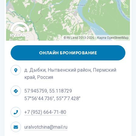
© RV Land 2013-2026
Карта
OpenStreetMap
|
ОНЛАЙН БРОНИРОВАНИЕ
д. Дыбки, Нытвенский район, Пермский
край, Россия
57.945759, 55.118729
57°56'44.736", 55°7'7.428"
+7 (952) 664-71-80
uralvotchina@mail.ru