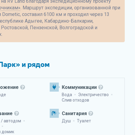
 на
RV Land
благодаря экспедиционному проекту
очникам»
. Маршрут экспедиции, организованной при
Dometic, составил 6100 км и проходил через 13
еспублике Адыгее, Кабардино-Балкарии,
 Ростовской, Пензенской, Волгоградской и
.
 Парк» и рядом
ложение
Коммуникации
оде
Вода
Электричество
Слив отходов
вание
Санитария
 / автодом
Душ
Туалет
й домик