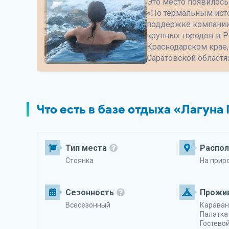
Это место появилось
«По термальным ист
поддержке компании 
крупных городов в Р
Краснодарском крае,
Саратовской областях
Что есть в базе отдыха «Лагуна
Тип места
Распо
Стоянка
На прир
Сезонность
Прожи
Всесезонный
Караван
Палатка
Гостево