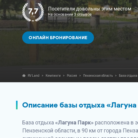
Посетители довольны этим местом
7,7
На основании 3 отзывов
/ 10
ОНЛАЙН БРОНИРОВАНИЕ
RV Land
>
Кемпинги
>
Россия
>
Пензенская область
>
База отдыха
Описание базы отдыха «Лагуна
База отдыха
«Лагуна Парк»
расположена в э
Пензенской области, в 90 км от города Пенз