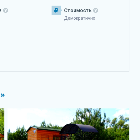
м
Стоимость
Демократично
к»