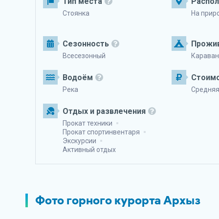
Тип места
Распо
Стоянка
На прир
Сезонность
Прожи
Всесезонный
Караван
Водоём
Стоим
Река
Средня
Отдых и развлечения
Прокат техники
Прокат спортинвентаря
Экскурсии
Активный отдых
Фото горного курорта Архыз