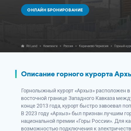
ОНЛАЙН БРОНИРОВАНИЕ
RV Land
>
Кемпинги
>
Россия
>
Карачаево-Черкесия
>
Горный кур
Описание горного курорта Арх
Горнолыжный курорт «Архыз» расположен в 
восточной границе Западного Кавказа между
конце 2013 года, курорт быстро завоевал по
В 2023 году «Архыз» был признан лучшим г
национальной премии «Горы России». Для ка
возможностью подключения к электричеству.