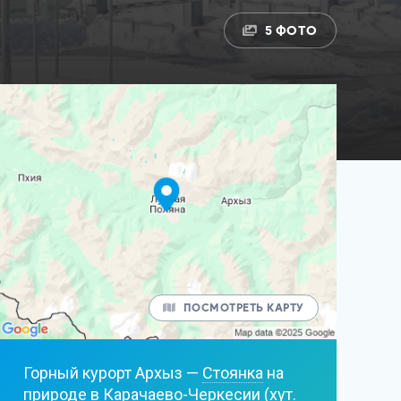
5 ФОТО
ПОСМОТРЕТЬ КАРТУ
Горный курорт Архыз —
Стоянка
на
природе в Карачаево-Черкесии (хут.