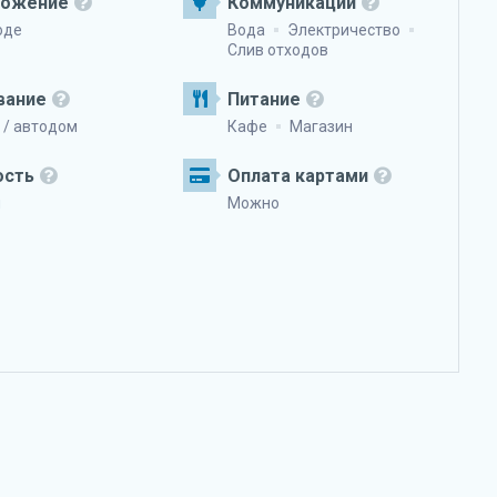
ложение
Коммуникации
оде
Вода
Электричество
Слив отходов
вание
Питание
 / автодом
Кафе
Магазин
ость
Оплата картами
я
Можно