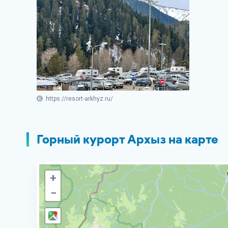
https://resort-arkhyz.ru/
Горный курорт Архыз на карте
+
−