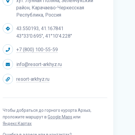
хут. Лунная Поляна, Зеленчукский
район, Карачаево-Черкесская
Республика, Россия
43.550193, 41.167841
43°33'0.695", 41°10'4.228"
+7 (800) 100-55-59
info@resort-arkhyz.ru
resort-arkhyz.ru
Чтобы добраться до горного курорта Архыз,
проложите маршрут в
Google Maps
или
Яндекс.Картах
Ошибка в адресе или в контактах?