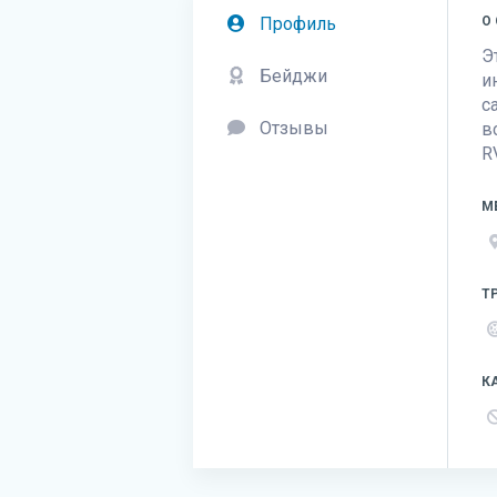
Профиль
О
Э
Бейджи
и
с
Отзывы
в
R
М
Т
К