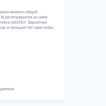
обрали немного общей
 W регистрируется на сайте
avelers/id53597/. Вероятнее
есах и посещает
RV Land
чтобы
 данные