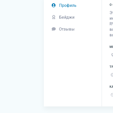
Профиль
О
Э
Бейджи
и
R
Отзывы
в
в
М
Т
К