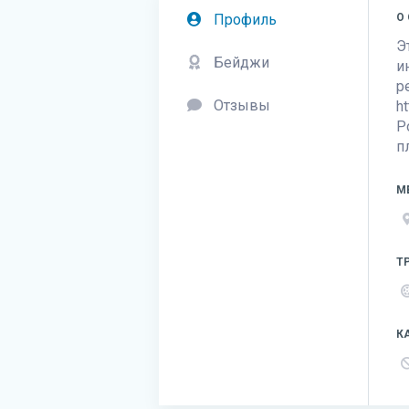
Профиль
О
Э
Бейджи
и
р
Отзывы
h
Р
п
М
Т
К