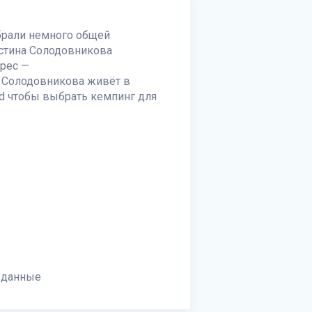
обрали немного общей
истина Солодовникова
дрес —
ина Солодовникова живёт в
d
чтобы выбрать кемпинг для
 данные