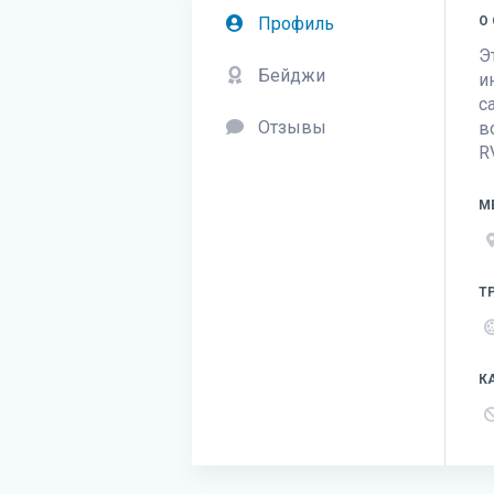
Профиль
О
Э
Бейджи
и
с
Отзывы
в
R
М
Т
К