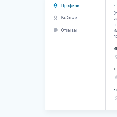
Профиль
О
Э
Бейджи
и
н
Отзывы
В
п
М
Т
К