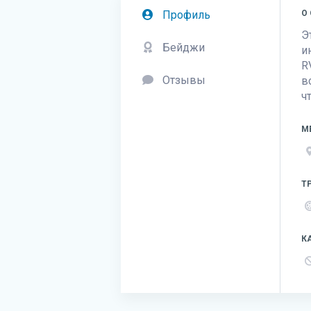
Профиль
О
Э
Бейджи
и
R
Отзывы
в
ч
М
Т
К