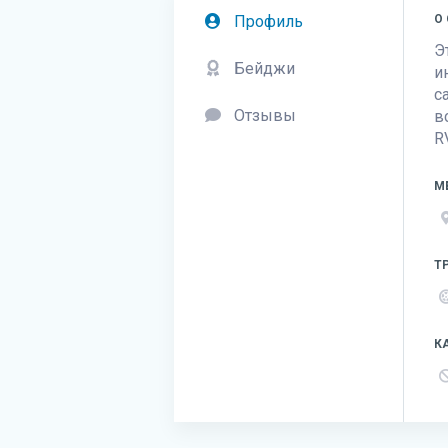
Профиль
О
Э
Бейджи
и
с
Отзывы
в
R
М
Т
К