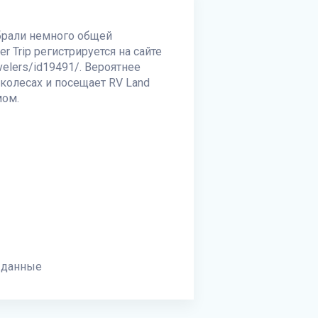
обрали немного общей
r Trip регистрируется на сайте
avelers/id19491/. Вероятнее
а колесах и посещает
RV Land
мом.
 данные