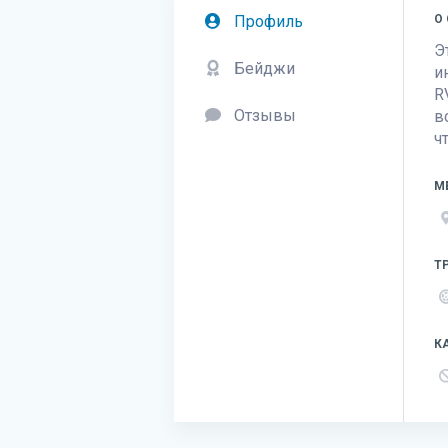
Профиль
О
Э
Бейджи
и
R
Отзывы
в
ч
М
Т
К