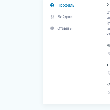
Профиль
О
Э
Бейджи
и
R
Отзывы
в
ч
М
Т
К